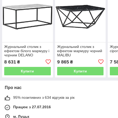
Журнальний столик з
Журнальний столик з
Журн
ефектом білого мармуру і
ефектом мармуру чорний
сіро
чорним DELANO
MALIBU
8 631
9 865
7 5
₴
₴
Купити
Купити
Про нас
95% позитивних з 634 відгуків за рік
Працює з 27.07.2016
м. Луцьк