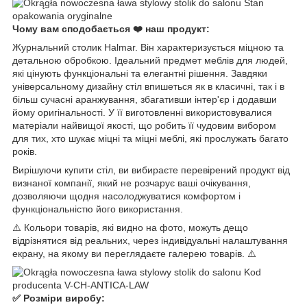
Чому вам сподобається ❤️ наш продукт:
Журнальний столик Halmar. Він характеризується міцною та
детальною обробкою. Ідеальний предмет меблів для людей,
які цінують функціональні та елегантні рішення. Завдяки
універсальному дизайну стіл впишеться як в класичні, так і в
більш сучасні аранжування, збагативши інтер'єр і додавши
йому оригінальності. У її виготовленні використовувалися
матеріали найвищої якості, що робить її чудовим вибором
для тих, хто шукає міцні та міцні меблі, які прослужать багато
років.
Вирішуючи купити стіл, ви вибираєте перевірений продукт від
визнаної компанії, який не розчарує ваші очікування,
дозволяючи щодня насолоджуватися комфортом і
функціональністю його використання.
⚠️ Кольори товарів, які видно на фото, можуть дещо
відрізнятися від реальних, через індивідуальні налаштування
екрану, на якому ви переглядаєте галерею товарів. ⚠️
✅ Розміри виробу: