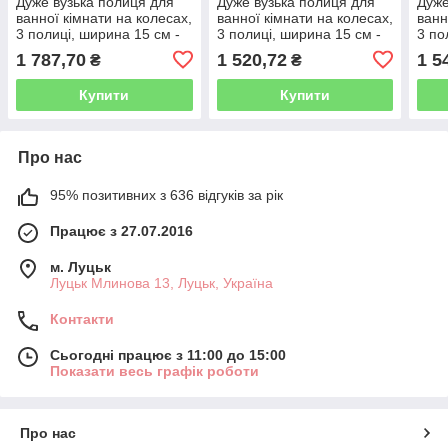
Дуже вузька полиця для
Дуже вузька полиця для
Дуже
ванної кімнати на колесах,
ванної кімнати на колесах,
ванн
3 полиці, ширина 15 см -
3 полиці, ширина 15 см -
3 по
лляна
біла
чор
1 787,70
1 520,72
1 5
₴
₴
Купити
Купити
Про нас
95% позитивних з 636 відгуків за рік
Працює з 27.07.2016
м. Луцьк
Луцьк Млинова 13, Луцьк, Україна
Контакти
Сьогодні працює з 11:00 до 15:00
Показати весь графік роботи
Про нас