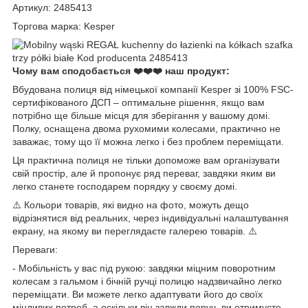
Артикул: 2485413
Торгова марка: Kesper
Чому вам сподобається ❤️❤️❤️ наш продукт:
Вбудована полиця від німецької компанії Kesper зі 100% FSC-
сертифікованого ДСП – оптимальне рішення, якщо вам
потрібно ще більше місця для зберігання у вашому домі.
Полку, оснащена двома рухомими колесами, практично не
заважає, тому що її можна легко і без проблем переміщати.
Ця практична полиця не тільки допоможе вам організувати
свій простір, але й пропонує ряд переваг, завдяки яким ви
легко станете господарем порядку у своєму домі.
⚠️ Кольори товарів, які видно на фото, можуть дещо
відрізнятися від реальних, через індивідуальні налаштування
екрану, на якому ви переглядаєте галерею товарів. ⚠️
Переваги:
- Мобільність у вас під рукою: завдяки міцним поворотним
колесам з гальмом і бічній ручці полицю надзвичайно легко
переміщати. Ви можете легко адаптувати його до своїх
мінливих потреб, а оскільки він завжди поруч, ви отримуєте