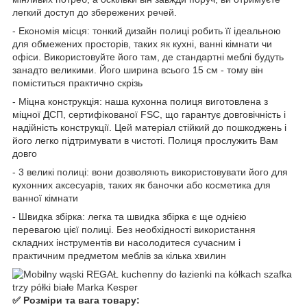
легкий доступ до збережених речей.
- Економія місця: тонкий дизайн полиці робить її ідеальною
для обмежених просторів, таких як кухні, ванні кімнати чи
офіси. Використовуйте його там, де стандартні меблі будуть
занадто великими. Його ширина всього 15 см - тому він
поміститься практично скрізь
- Міцна конструкція: наша кухонна полиця виготовлена ​​з
міцної ДСП, сертифікованої FSC, що гарантує довговічність і
надійність конструкції. Цей матеріал стійкий до пошкоджень і
його легко підтримувати в чистоті. Полиця прослужить Вам
довго
- 3 великі полиці: вони дозволяють використовувати його для
кухонних аксесуарів, таких як баночки або косметика для
ванної кімнати
- Швидка збірка: легка та швидка збірка є ще однією
перевагою цієї полиці. Без необхідності використання
складних інструментів ви насолодитеся сучасним і
практичним предметом меблів за кілька хвилин
✅ Розміри та вага товару: