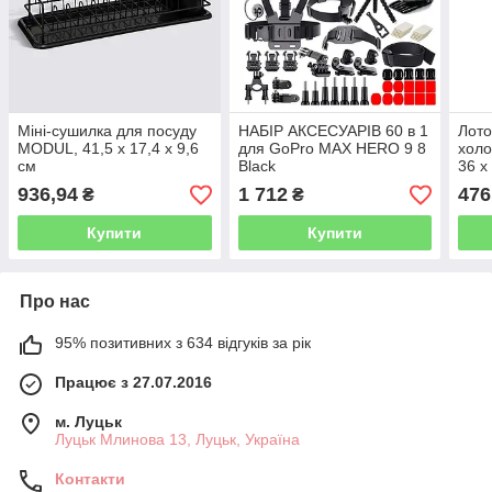
Міні-сушилка для посуду
НАБІР АКСЕСУАРІВ 60 в 1
Лото
MODUL, 41,5 x 17,4 x 9,6
для GoPro MAX HERO 9 8
холо
см
Black
36 x
936,94
1 712
476
₴
₴
Купити
Купити
Про нас
95% позитивних з 634 відгуків за рік
Працює з 27.07.2016
м. Луцьк
Луцьк Млинова 13, Луцьк, Україна
Контакти