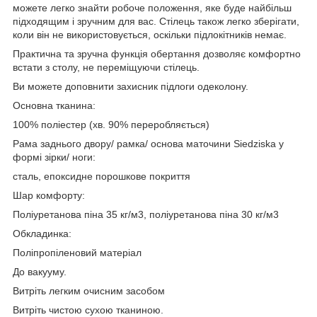
можете легко знайти робоче положення, яке буде найбільш
підходящим і зручним для вас. Стілець також легко зберігати,
коли він не використовується, оскільки підлокітників немає.
Практична та зручна функція обертання дозволяє комфортно
встати з столу, не переміщуючи стілець.
Ви можете доповнити захисник підлоги одеколону.
Основна тканина:
100% поліестер (хв. 90% переробляється)
Рама заднього двору/ рамка/ основа маточини Siedziska у
формі зірки/ ноги:
сталь, епоксидне порошкове покриття
Шар комфорту:
Поліуретанова піна 35 кг/м3, поліуретанова піна 30 кг/м3
Обкладинка:
Поліпропіленовий матеріал
До вакууму.
Витріть легким очисним засобом
Витріть чистою сухою тканиною.