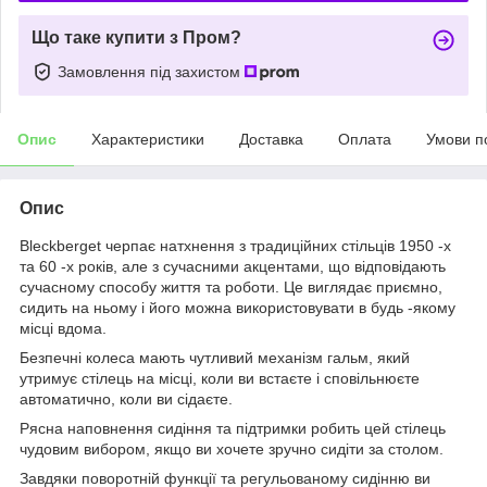
Що таке купити з Пром?
Замовлення під захистом
Опис
Характеристики
Доставка
Оплата
Умови п
Опис
Bleckberget черпає натхнення з традиційних стільців 1950 -х
та 60 -х років, але з сучасними акцентами, що відповідають
сучасному способу життя та роботи. Це виглядає приємно,
сидить на ньому і його можна використовувати в будь -якому
місці вдома.
Безпечні колеса мають чутливий механізм гальм, який
утримує стілець на місці, коли ви встаєте і сповільнюєте
автоматично, коли ви сідаєте.
Рясна наповнення сидіння та підтримки робить цей стілець
чудовим вибором, якщо ви хочете зручно сидіти за столом.
Завдяки поворотній функції та регульованому сидінню ви