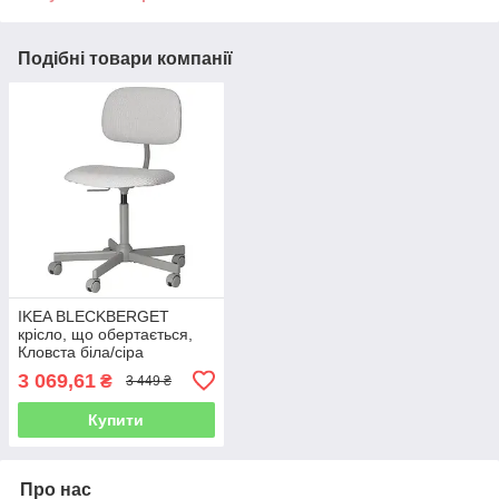
Подібні товари компанії
IKEA BLECKBERGET
крісло, що обертається,
Кловста біла/сіра
(805.732.69)
3 069,61
₴
3 449 ₴
Купити
Про нас