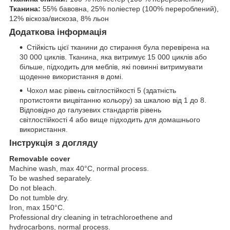
Тканина:
55% бавовна, 25% поліестер (100% перероблений),
12% віскоза/вискоза, 8% льон
Додаткова інформація
Стійкість цієї тканини до стирання була перевірена на
30 000 циклів. Тканина, яка витримує 15 000 циклів або
більше, підходить для меблів, які повинні витримувати
щоденне використання в домі.
Чохол має рівень світлостійкості 5 (здатність
протистояти вицвітанню кольору) за шкалою від 1 до 8.
Відповідно до галузевих стандартів рівень
світлостійкості 4 або вище підходить для домашнього
використання.
Інструкція з догляду
Removable cover
Machine wash, max 40°C, normal process.
To be washed separately.
Do not bleach.
Do not tumble dry.
Iron, max 150°C.
Professional dry cleaning in tetrachloroethene and
hydrocarbons, normal process.