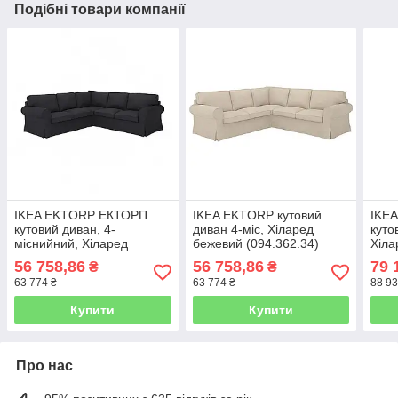
Подібні товари компанії
IKEA EKTORP ЕКТОРП
IKEA EKTORP кутовий
IKE
кутовий диван, 4-
диван 4-міс, Хіларед
куто
міснийний, Хіларед
бежевий (094.362.34)
Хіла
антрацит (094.362.29)
(794
56 758,86
56 758,86
79 
₴
₴
63 774 ₴
63 774 ₴
88 93
Купити
Купити
Про нас