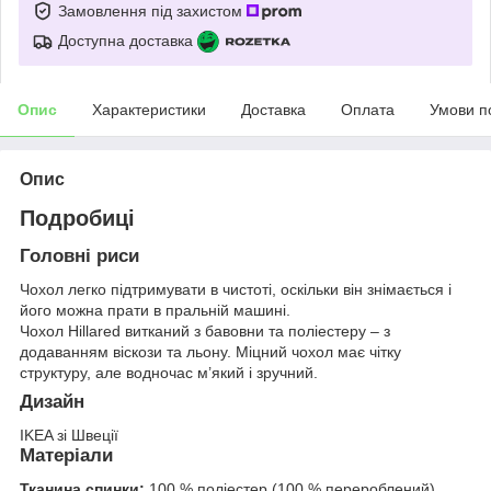
Замовлення під захистом
Доступна доставка
Опис
Характеристики
Доставка
Оплата
Умови п
Опис
Подробиці
Головні риси
Чохол легко підтримувати в чистоті, оскільки він знімається і
його можна прати в пральній машині.
Чохол Hillared витканий з бавовни та поліестеру – з
додаванням віскози та льону. Міцний чохол має чітку
структуру, але водночас м’який і зручний.
Дизайн
IKEA зі Швеції
Матеріали
Тканина спинки:
100 % поліестер (100 % перероблений)