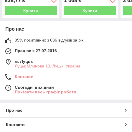
838,77
1 068
3 6
₴
₴
Купити
Купити
Про нас
95% позитивних з 636 відгуків за рік
Працює з 27.07.2016
м. Луцьк
Луцьк Млинова 13, Луцьк, Україна
Контакти
Сьогодні вихідний
Показати весь графік роботи
Про нас
Контакти