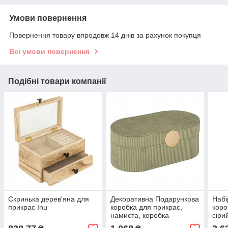
Умови повернення
Повернення товару впродовж 14 днів за рахунок покупця
Всі умови повернення
Подібні товари компанії
Скринька дерев'яна для
Декоративна Подарункова
Набі
прикрас Inu
коробка для прикрас,
коро
намиста, коробка-
сіри
органайзер