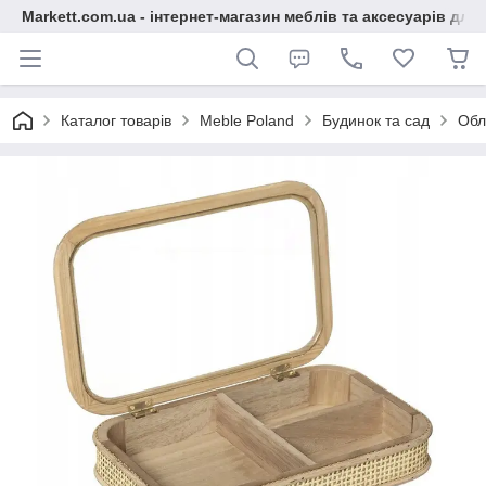
Markett.com.ua - інтернет-магазин меблів та аксесуарів для 
Каталог товарів
Meble Poland
Будинок та сад
Обл