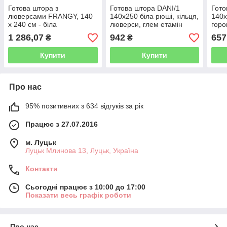
Готова штора з
Готова штора DANI/1
Гото
люверсами FRANGY, 140
140х250 біла рюші, кільця,
140х
x 240 см - біла
люверси, глем етамін
горо
1 286,07
942
657
₴
₴
Купити
Купити
Про нас
95% позитивних з 634 відгуків за рік
Працює з 27.07.2016
м. Луцьк
Луцьк Млинова 13, Луцьк, Україна
Контакти
Сьогодні працює з 10:00 до 17:00
Показати весь графік роботи
Про нас