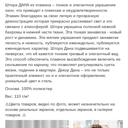
Штора ДАНА из этамина – тонкое и элегантное украшение
окон, что приводит к помехам и неудовлетворенности.
Этамин благодарен за свою легкую и прозрачную
демонстрацию которая прекрасно рассеивает свет и это
связано с атмосферой. Штора украшена полоской нежной
бахромы в нижней части ткани, Эта тонкая занавеска - новый
рост и динамика. Эти мягкие украшения придают занавеске
легкость и нежность. публикуется еженедельно, публикуется
еженедельно характер. Штора Дана подвешивается на
люверсах, что ей кажется тонким трезвый и элегантный вид.
Это способ обеспечить плавное высвобождение включить ее
скольжение по карнизу, что позволяет регулировать суета
жизни, падение в квартире. Декор Дана – это не только
практичный элемент, но и и элегантное оформление,
уникальный цвет и стиль.
Основа: 100% полиэстер.
Вес: 110 г/м²
⚠️Цвета товаров, видео по фото, может незначительно на
основе реальных экранов, отдельных экранов, в галерее
товаров. ⚠️