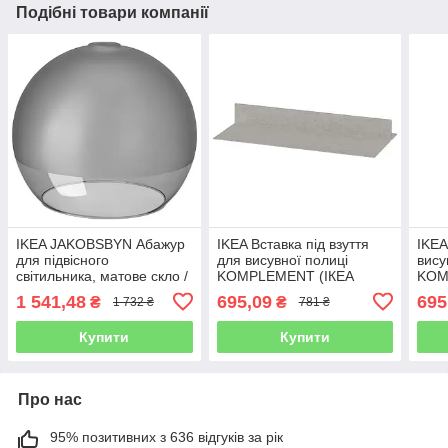
Подібні товари компанії
IKEA JAKOBSBYN Абажур
IKEA Вставка під взуття
IKEA
для підвісного
для висувної полиці
вису
світильника, матове скло /
KOMPLEMENT (ІКЕА
KOM
сірий (904.733.25)
КОМПЛІМЕНТ) 90446563
КОМ
1 541,48
695,09
695
₴
₴
1 732 ₴
781 ₴
Купити
Купити
Про нас
95% позитивних з 636 відгуків за рік