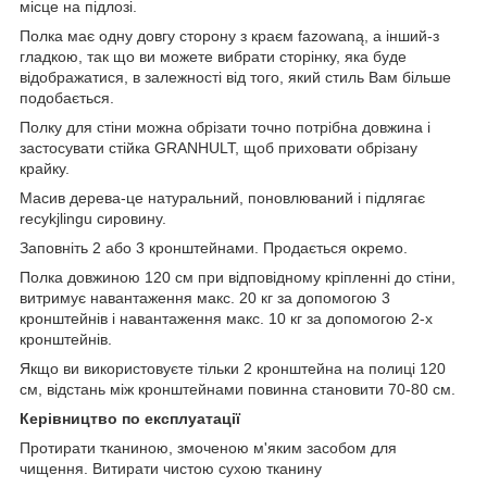
місце на підлозі.
Полка має одну довгу сторону з краєм fazowaną, а інший-з
гладкою, так що ви можете вибрати сторінку, яка буде
відображатися, в залежності від того, який стиль Вам більше
подобається.
Полку для стіни можна обрізати точно потрібна довжина і
застосувати стійка GRANHULT, щоб приховати обрізану
крайку.
Масив дерева-це натуральний, поновлюваний і підлягає
recykjlingu сировину.
Заповніть 2 або 3 кронштейнами. Продається окремо.
Полка довжиною 120 см при відповідному кріпленні до стіни,
витримує навантаження макс. 20 кг за допомогою 3
кронштейнів і навантаження макс. 10 кг за допомогою 2-х
кронштейнів.
Якщо ви використовуєте тільки 2 кронштейна на полиці 120
см, відстань між кронштейнами повинна становити 70-80 см.
Керівництво по експлуатації
Протирати тканиною, змоченою м'яким засобом для
чищення. Витирати чистою сухою тканину