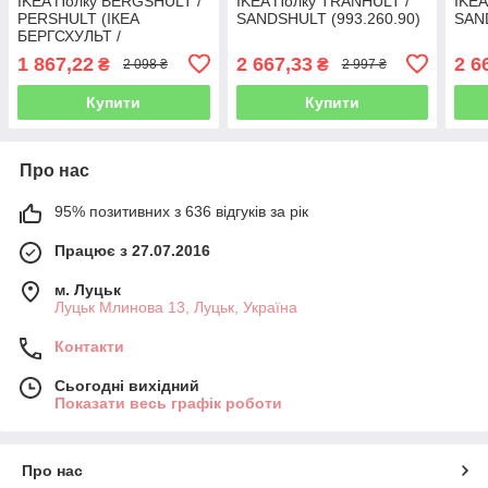
IKEA Полку BERGSHULT /
IKEA Полку TRANHULT /
IKEA
PERSHULT (ІКЕА
SANDSHULT (993.260.90)
SAND
БЕРГСХУЛЬТ /
ПЕРСГУЛЬТ) 79290775
1 867,22
2 667,33
2 6
₴
₴
2 098 ₴
2 997 ₴
Купити
Купити
Про нас
95% позитивних з 636 відгуків за рік
Працює з 27.07.2016
м. Луцьк
Луцьк Млинова 13, Луцьк, Україна
Контакти
Сьогодні вихідний
Показати весь графік роботи
Про нас