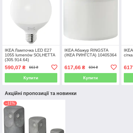
IKEA Лампочка LED E27
IKEA Абажур RINGSTA
IKEA
1055 lumenów SOLHETTA
(ІКЕА РИНГСТА) 10405364
сітк
(305.914.64)
590,07
617,66
617
₴
₴
663 ₴
694 ₴
Купити
Купити
Акційні пропозиції та новинки
–11%