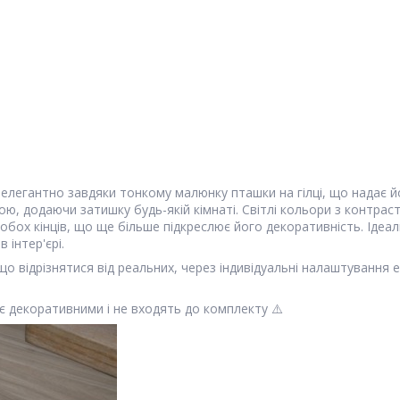
легантно завдяки тонкому малюнку пташки на гілці, що надає йо
ою, додаючи затишку будь-якій кімнаті. Світлі кольори з контр
ох кінців, що ще більше підкреслює його декоративність. Ідеальн
інтер'єрі.
що відрізнятися від реальних, через індивідуальні налаштування 
 є декоративними і не входять до комплекту ⚠️