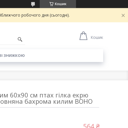
Кошик
йближчого робочого дня (сьогодні).
6
Кошик
ЗІ ЗНИЖКОЮ
м 60x90 см птах гілка екрю
вовняна бахрома килим BOHO
564 ₴