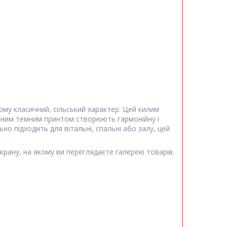
му класичний, сільський характер. Цей килим
астним темним принтом створюють гармонійну і
о підходить для вітальні, спальні або залу, цей
екрану, на якому ви переглядаєте галерею товарів.