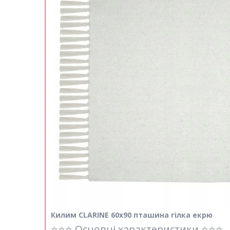
Килим CLARINE 60x90 пташина гілка екрю
⭐⭐⭐ Основні характеристики ⭐⭐⭐