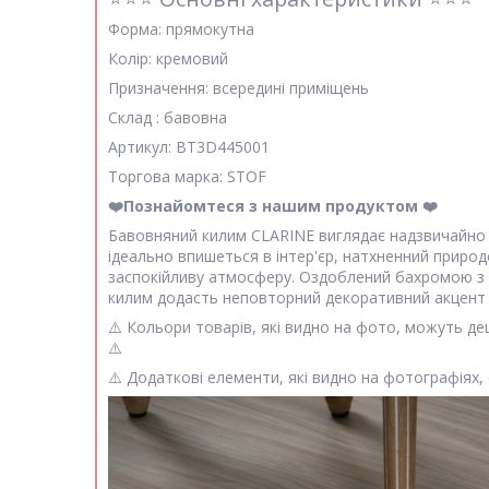
Форма: прямокутна
Колір: кремовий
Призначення: всередині приміщень
Склад : бавовна
Артикул: BT3D445001
Торгова марка: STOF
❤️Познайомтеся з нашим продуктом ❤️
Бавовняний килим CLARINE виглядає надзвичайно е
ідеально впишеться в інтер'єр, натхненний природ
заспокійливу атмосферу. Оздоблений бахромою з об
килим додасть неповторний декоративний акцент в 
⚠️ Кольори товарів, які видно на фото, можуть де
⚠️
⚠️ Додаткові елементи, які видно на фотографіях,