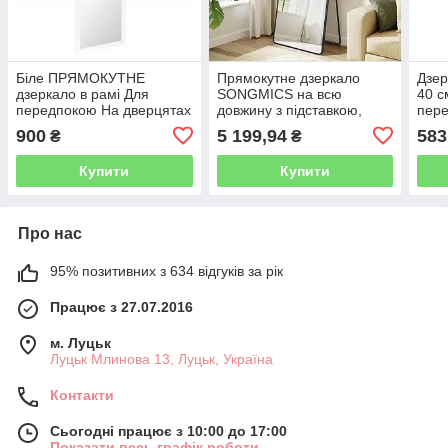
Біле ПРЯМОКУТНЕ
Прямокутне дзеркало
Дзер
дзеркало в рамі Для
SONGMICS на всю
40 с
передпокою На дверцятах
довжину з підставкою,
пере
гардероба
рама з алюмінієвого
кімн
900
5 199,94
583
₴
₴
сплаву, загартоване скло,
для спальні, вітальні,
Купити
Купити
Про нас
95% позитивних з 634 відгуків за рік
Працює з 27.07.2016
м. Луцьк
Луцьк Млинова 13, Луцьк, Україна
Контакти
Сьогодні працює з 10:00 до 17:00
Показати весь графік роботи