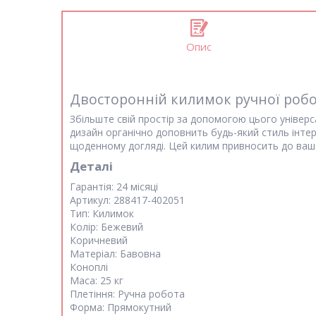
Опис
Двосторонній килимок ручної роб
Збільште свій простір за допомогою цього універс
дизайн органічно доповнить будь-який стиль інтер'є
щоденному догляді. Цей килим привносить до ваш
Деталі
Гарантія:
24 місяці
Артикул:
288417-402051
Тип:
Килимок
Колір:
Бежевий
Коричневий
Матеріал:
Бавовна
Коноплі
Маса:
25 кг
Плетіння:
Ручна робота
Форма:
Прямокутний