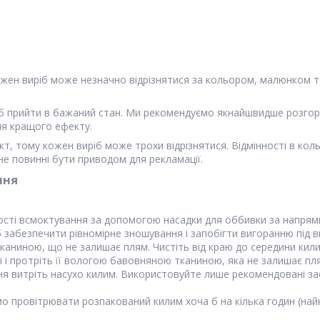
кожен виріб може незначно відрізнятися за кольором, малюнком та
об прийти в бажаний стан. Ми рекомендуємо якнайшвидше розгор
ля кращого ефекту.
т, тому кожен виріб може трохи відрізнятися. Відмінності в коль
не повинні бути приводом для рекламації.
ння
ності всмоктування за допомогою насадки для оббивки за напрям
 забезпечити рівномірне зношування і запобігти вигоранню під 
аниною, що не залишає плям. Чистіть від краю до середини килим
ні і протріть її вологою бавовняною тканиною, яка не залишає пл
ня витріть насухо килим. Використовуйте лише рекомендовані зас
провітрювати розпакований килим хоча б на кілька годин (найк