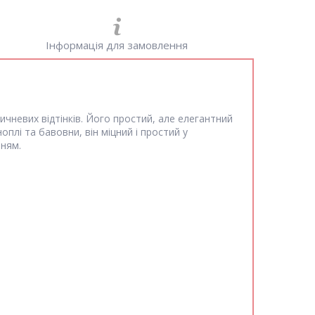
Інформація для замовлення
чневих відтінків. Його простий, але елегантний
оплі та бавовни, він міцний і простий у
нням.