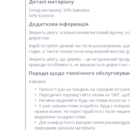
Деталі матеріалу
Склад матеріалу:
50% Бавовна
50% Коноплі
Додаткова інформація
Зверніть увагу: оскільки килим витканий вручну, 
дефектом.
Виріб потрібен деякий час після розпакування, щ
годин, а також покласти на кінці важкий вантаж д
Зверніть увагу, що дерево – це натуральний продук
природні особливості, не вважаються дефектом і 
Поради щодо технічного обслуговува
Бавовна
Пилосісті раз на тиждень на середній потуж
Періодично перевертайте килим на 180°, щоб
Негайно видаляйте будь-які плями вологою тк
У разі сильних плям зіскребіть бруд з поверх
прання вовни. Не перестарайтеся і після чищен
видалення складних плям.
Для комфортного використання рекомендуємо 
природним запахом матеріалу.