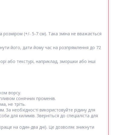
 розміром (+/- 5-7 см). Така зміна не вважається
нути його, дати йому час на розпрямлення до 72
орі або текстурі, наприклад, зморшки або інші
ком ворсу.
впливом сонячних променів.
а, не тріть.
ям. За необхідності використовуйте рідину для
оби для килимів. Зверніться до спеціаліста для
раще на один-два дні). Це дозволяє зникнути