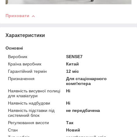
Приховати
Характеристики
Основні
Виробник
SENSE7
Країна виробник
Китай
Гарантійний термін
12 міс
Призначення
Для стаціонарного
комп'ютера
Наявність висувної полиці
Ні
для клавіатури
Наявність надбудови
Ні
Наявність підставки під
не передбачена
системний блок
Регулювання висоти
Так
Стан
Новий