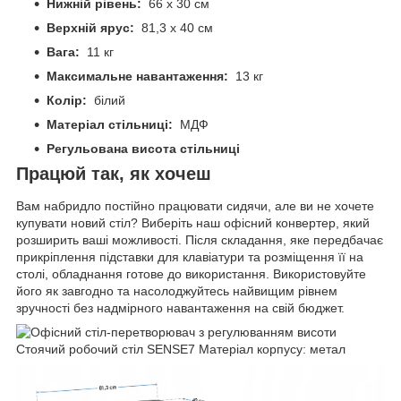
Нижній рівень:
66 х 30 см
Верхній ярус:
81,3 х 40 см
Вага:
11 кг
Максимальне навантаження:
13 кг
Колір:
білий
Матеріал стільниці:
МДФ
Регульована висота стільниці
Працюй так, як хочеш
Вам набридло постійно працювати сидячи, але ви не хочете
купувати новий стіл? Виберіть наш офісний конвертер, який
розширить ваші можливості. Після складання, яке передбачає
прикріплення підставки для клавіатури та розміщення її на
столі, обладнання готове до використання. Використовуйте
його як завгодно та насолоджуйтесь найвищим рівнем
зручності без надмірного навантаження на свій бюджет.