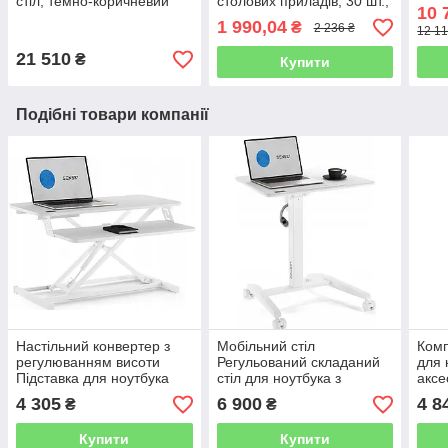
стіл, темно-коричневий
столових приладів, 30 шт.,
10 
стіл
Нержавіюча сталь
1 990,04
₴
2 236 ₴
12 11
21 510
₴
Купити
Подібні товари компанії
Настільний конвертер з
Мобільний стіл
Комп
регулюванням висоти
Регульований складаний
для 
Підставка для ноутбука
стіл для ноутбука з
аксе
Офісна SENSE7
колесами 70x52 см
Sen
4 305
6 900
4 8
₴
₴
Sense7
Купити
Купити