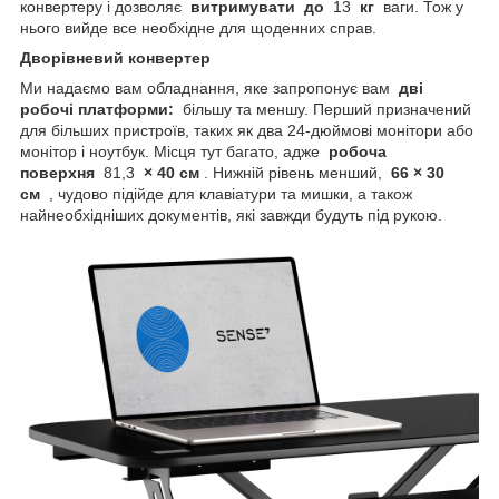
конвертеру і дозволяє
витримувати
до
13
кг
ваги. Тож у
нього вийде все необхідне для щоденних справ.
Дворівневий конвертер
Ми надаємо вам обладнання, яке запропонує вам
дві
робочі платформи:
більшу та меншу. Перший призначений
для більших пристроїв, таких як два 24-дюймові монітори або
монітор і ноутбук. Місця тут багато, адже
робоча
поверхня
81,3
× 40 см
. Нижній рівень менший,
66 × 30
см
, чудово підійде для клавіатури та мишки, а також
найнеобхідніших документів, які завжди будуть під рукою.