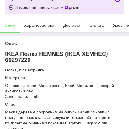
Замовлення під захистом
Опис
Характеристики
Доставка
Оплата
Умови п
Опис
IKEA Полка HEMNES (ІКЕА ХЕМНЕС)
60297220
Полка, біла морилка
Матеріали
Основні частини: Масив сосни, Клей, Морилка, Прозорий
акриловий лак
Задня панель: дВП
Опис
Масив дерева є природним на ощупь.Карніз стіновий /
приєднання можна застосовувати окремо або створити
комплексне рішення з боковим шафкою і шафкою під
телевізор.