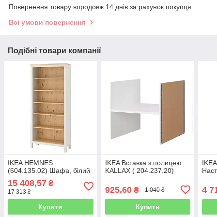
Повернення товару впродовж 14 днів за рахунок покупця
Всі умови повернення
Подібні товари компанії
IKEA HEMNES
IKEA Вставка з полицею
IKEA
(604.135.02) Шафа, білий
KALLAX ( 204.237.20)
Наст
15 408,57
₴
925,60
4 7
₴
1 040 ₴
17 313 ₴
Купити
Купити