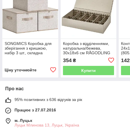
SONGMICS Коробка для
Коробка з відділеннями,
Конт
зберігання з кришкою,
натуральна/бежева,
24x
набір 3 шт., складна
30x18x6 см RÅGODLING
(805
тканинна коробка з
(605.658.21) IKEA
354
142
₴
ручками, місце для одягу,
40 x 30 x 25 см,
Ціну уточнюйте
Купити
Про нас
95% позитивних з 636 відгуків за рік
Працює з 27.07.2016
м. Луцьк
Луцьк Млинова 13, Луцьк, Україна