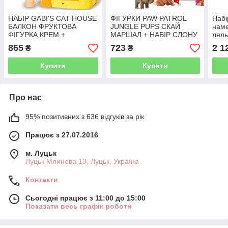
НАБІР GABI'S CAT HOUSE
ФІГУРКИ PAW PATROL
Набі
БАЛКОН ФРУКТОВА
JUNGLE PUPS СКАЙ
нам
ФІГУРКА КРЕМ +
МАРШАЛ + НАБІР СЛОНУ
ляль
АКСЕСУАРИ
фігу
865
723
2 1
₴
₴
Купити
Купити
Про нас
95% позитивних з 636 відгуків за рік
Працює з 27.07.2016
м. Луцьк
Луцьк Млинова 13, Луцьк, Україна
Контакти
Сьогодні працює з 11:00 до 15:00
Показати весь графік роботи