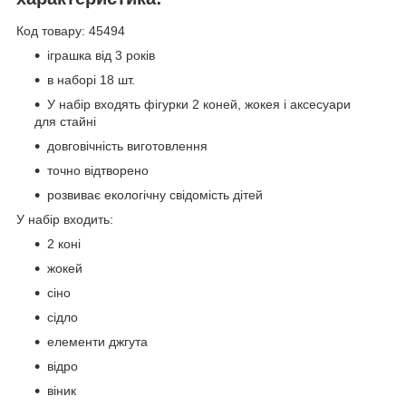
Код товару: 45494
іграшка від 3 років
в наборі 18 шт.
У набір входять фігурки 2 коней, жокея і аксесуари
для стайні
довговічність виготовлення
точно відтворено
розвиває екологічну свідомість дітей
У набір входить:
2 коні
жокей
сіно
сідло
елементи джгута
відро
віник