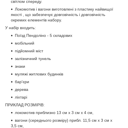
світлом спереду.
Локомотив і вагони виготовлені з пластику найвищої
якості , що забезпечує довговічність і довговічність
окремих елементів набору.
У набір входить:
Поїзд Пендоліно - 5 складових
мобільний
підйомний міст
залізничний тунель
знаки
муляжі житлових будинків
бар'єри
дерева
ліхтарі
ПРИКЛАД РОЗМІРІВ:
локомотив приблизно 13 см х 3 см х 4 см,
вагони (середнього розміру) прибл. 11,5 см x 3 см x
3,5 см,