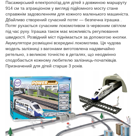
Пасажирський електропоїзд для дітей з довжиною маршруту
914 см та атракціоном у вигляді підйомного мосту стане
справжнім задоволенням для кожного маленького машиніста.
Дбайливо створений сучасний потяг — безпечна іграшка .
Потяг рухається сучасним локомотивом із червоним світлом
під час руху. Іграшка також має можливість регулювання
швидкості. Розвідний міст піднімається за допомогою кнопки.
Акумулятори розміщені всередині локомотива. Ця чудова
модель залізниці з вагонами виготовлена надзвичайно
ретельно, з великою точністю в деталях, що неодмінно
сподобається кожному любителю залізниць-початківців.
Призначений для дітей старше 3 років.