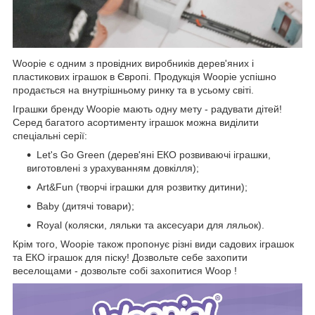
Woopie є одним з провідних виробників дерев'яних і
пластикових іграшок в Європі. Продукція Woopie успішно
продається на внутрішньому ринку та в усьому світі.
Іграшки бренду Woopie мають одну мету - радувати дітей!
Серед багатого асортименту іграшок можна виділити
спеціальні серії:
Let's Go Green (дерев'яні ЕКО розвиваючі іграшки,
виготовлені з урахуванням довкілля);
Art&Fun (творчі іграшки для розвитку дитини);
Baby (дитячі товари);
Royal (коляски, ляльки та аксесуари для ляльок).
Крім того, Woopie також пропонує різні види садових іграшок
та ЕКО іграшок для піску! Дозвольте себе захопити
веселощами - дозвольте собі захопитися Woop !