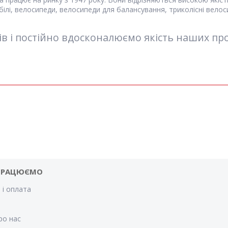
ілі, велосипеди, велосипеди для балансування, триколісні велос
в і постійно вдосконалюємо якість наших пр
ПРАЦЮЄМО
 і оплата
и
ро нас