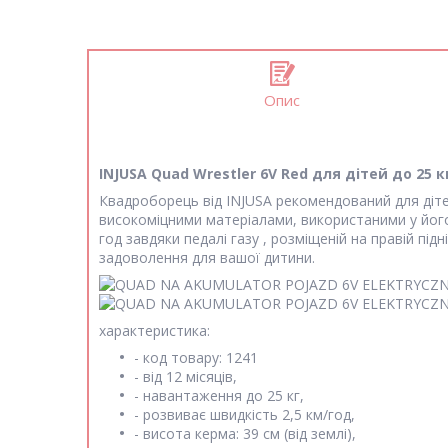
Опис
INJUSA Quad Wrestler 6V Red для дітей до 25 к
Квадроборець від INJUSA рекомендований для дітей
високоміцними матеріалами, використаними у його
год завдяки педалі газу , розміщеній на правій п
задоволення для вашої дитини.
характеристика:
- код товару: 1241
- від 12 місяців,
- навантаження до 25 кг,
- розвиває швидкість 2,5 км/год,
- висота керма: 39 см (від землі),