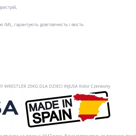
ристрій,
ю IML, гарантують довговічність і якість
 яка працює на ринку з 1947 року. Вони відрізняються високою я