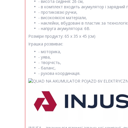
- висота сидіння: 26 см,
- в комплект входить акумулятор і зарядний п
- протиковзкі ручки,
- високоякісні матеріали,
- наклейки, вбудовані в пластик за технологіє
- напруга акумулятора: 6В.
Розміри продукту: 65 x 35 x 45 (см)
Іграшка розвиває:
- моторика,
- уява,
- творчість,
- баланс,
- рухова координація.
INJUSA – іграшки від відомої іспанської компанії,