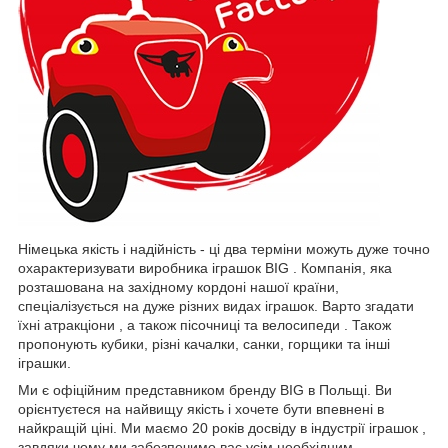
Німецька якість і надійність - ці два терміни можуть дуже точно
охарактеризувати виробника іграшок BIG . Компанія, яка
розташована на західному кордоні нашої країни,
спеціалізується на дуже різних видах іграшок. Варто згадати
їхні атракціони , а також пісочниці та велосипеди . Також
пропонують кубики, різні качалки, санки, горщики та інші
іграшки.
Ми є офіційним представником бренду BIG в Польщі. Ви
орієнтуєтеся на найвищу якість і хочете бути впевнені в
найкращій ціні. Ми маємо 20 років досвіду в індустрії іграшок ,
завдяки чому ми забезпечимо вас усім необхідним.