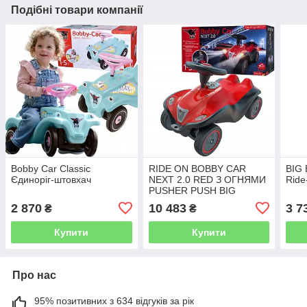
Подібні товари компанії
Bobby Car Classic
RIDE ON BOBBY CAR
BIG 
Єдиноріг-штовхач
NEXT 2.0 RED З ОГНЯМИ
Ride
PUSHER PUSH BIG
2 870
10 483
3 7
₴
₴
Купити
Купити
Про нас
95% позитивних з 634 відгуків за рік