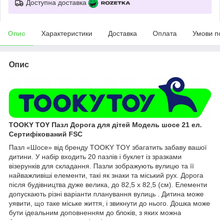
Доступна доставка
Опис
Характеристики
Доставка
Оплата
Умови п
Опис
TOOKY TOY Пазл Дорога для дітей Модель шосе 21 ел.
Сертифікований FSC
Пазл «Шосе» від бренду TOOKY TOY збагатить забаву вашої
дитини. У набір входить 20 пазлів і буклет із зразками
візерунків для складання. Пазли зображують вулицю та її
найважливіші елементи, такі як знаки та міський рух. Дорога
після будівництва дуже велика, до 82,5 х 82,5 (см). Елементи
допускають різні варіанти планування вулиць . Дитина може
уявити, що таке міське життя, і звикнути до нього. Дошка може
бути ідеальним доповненням до блоків, з яких можна