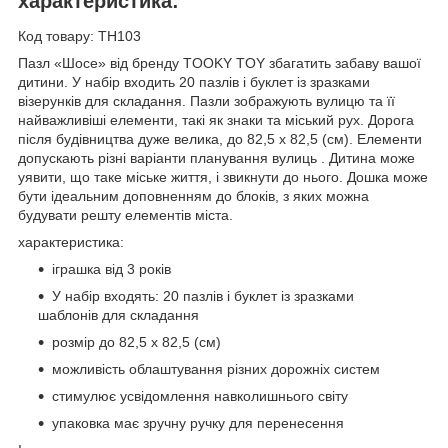
характеристика:
Код товару: TH103
Пазл «Шосе» від бренду TOOKY TOY збагатить забаву вашої
дитини. У набір входить 20 пазлів і буклет із зразками
візерунків для складання. Пазли зображують вулицю та її
найважливіші елементи, такі як знаки та міський рух. Дорога
після будівництва дуже велика, до 82,5 х 82,5 (см). Елементи
допускають різні варіанти планування вулиць . Дитина може
уявити, що таке міське життя, і звикнути до нього. Дошка може
бути ідеальним доповненням до блоків, з яких можна
будувати решту елементів міста.
характеристика:
іграшка від 3 років
У набір входять: 20 пазлів і буклет із зразками
шаблонів для складання
розмір до 82,5 х 82,5 (см)
можливість облаштування різних дорожніх систем
стимулює усвідомлення навколишнього світу
упаковка має зручну ручку для перенесення