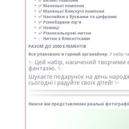
✅ Великі помпони
✅ Маленькі помпони
✅ Маленькі блискучі помпони
✅ Наклейки з буквами та цифрами
✅ Різнобарвне пір'я
✅ Ножиці
✅ Різнокольорові нитки
✅
Нитки з блискітками
РАЗОМ ДО 2000 ЕЛЕМЕНТІВ
Все упаковано в гарний органайзер.
У набір т
✨ Цей набір, насичений творчими 
фантазію. ✨
Шукаєте подарунок на день народже
сьогодні і радуйте своїх дітей! ✨
Нижче ми представляємо реальні фотографії 