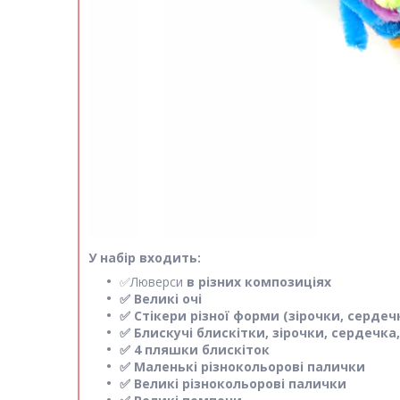
У набір входить:
✅Люверси
в різних композиціях
✅ Великі очі
✅ Стікери різної форми (зірочки, серде
✅ Блискучі блискітки, зірочки, сердечка,
✅ 4 пляшки блискіток
✅ Маленькі різнокольорові палички
✅ Великі різнокольорові палички