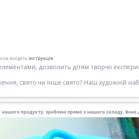
акож входить
інструкція.
елементами, дозволить дітям творчо експер
ння, свято чи інше свято? Наш художній наб
нашого продукту, зроблені прямо з нашого складу. Воно д