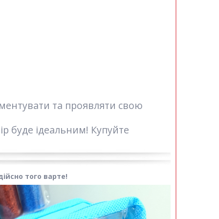
иментувати та проявляти свою
ір буде ідеальним! Купуйте
ійсно того варте!