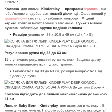
Коляска
для ляльок
Kinderplay
-
прекрасна
іграшка
, яка
обов'язково сподобається
кожній дівчинці
. Оформлений у
традиційному
стилі та привабливих кольорах.
Міцний
каркас
коляски виготовлений з алюмінію.
Ручка з м'якою
ручкою
забезпечує
зручне водіння коляски
.
Розміри упаковки
39 x 10,5 x 49 см (Ш x Г x В)
Регулювання ручки від 33 до 63 см
11-ступінчасте регулювання ручки коляски. Завдяки цьому
коляска підлаштовується під зріст дитини.
Регулюється від 33 до 63 см, розміри вимірюються від
підлоги до ручки
Коляска підходить для ляльки максимальною довжиною
41 см
Ляльки Baby Born і Kinderplay
поміщаються в коляску . В
колясці немає ляльки. На фото зображено, як лялька сидить/