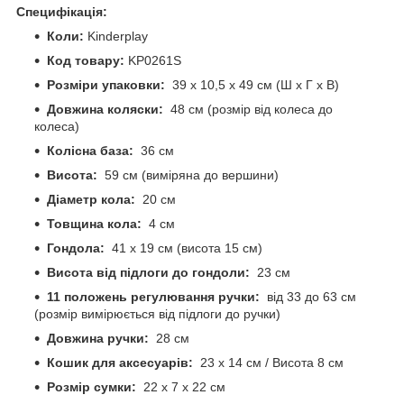
Специфікація:
Коли:
Kinderplay
Код товару:
KP0261S
Розміри упаковки:
39 x 10,5 x 49 см (Ш x Г x В)
Довжина коляски:
48 см (розмір від колеса до
колеса)
Колісна база:
36 см
Висота:
59 см (виміряна до вершини)
Діаметр кола:
20 см
Товщина кола:
4 см
Гондола:
41 х 19 см (висота 15 см)
Висота від підлоги до гондоли:
23 см
11 положень регулювання ручки:
від 33 до 63 см
(розмір вимірюється від підлоги до ручки)
Довжина ручки:
28 см
Кошик для аксесуарів:
23 х 14 см / Висота 8 см
Розмір сумки:
22 х 7 х 22 см