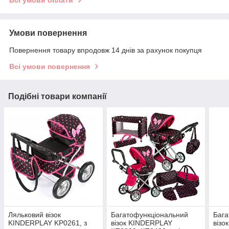
Всі умови оплати
Умови повернення
Повернення товару впродовж 14 днів за рахунок покупця
Всі умови повернення
Подібні товари компанії
Ляльковий візок
Багатофункціональний
Бага
KINDERPLAY KP0261, з
візок KINDERPLAY
візо