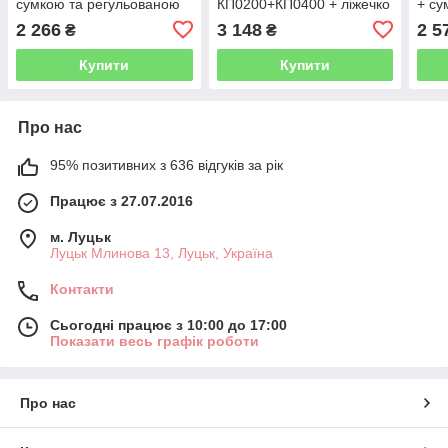
сумкою та регульованою
КП0200+КП0400 + ліжечко
+ су
ручкою
для ляльки
2 266
3 148
2 5
₴
₴
Купити
Купити
Про нас
95% позитивних з 636 відгуків за рік
Працює з 27.07.2016
м. Луцьк
Луцьк Млинова 13, Луцьк, Україна
Контакти
Сьогодні працює з 10:00 до 17:00
Показати весь графік роботи
Про нас