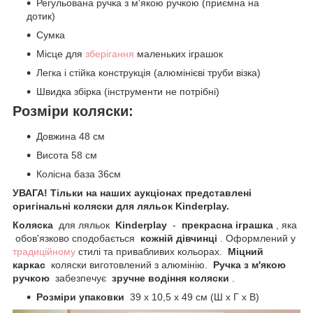
Регульована ручка з м'якою ручкою (приємна на
дотик)
Сумка
Місце для
зберігання
маленьких іграшок
Легка і стійка конструкція (алюмінієві труби візка)
Швидка збірка (інструменти не потрібні)
Розміри коляски:
Довжина 48 см
Висота 58 см
Колісна база 36см
УВАГА! Тільки на наших аукціонах представлені
оригінальні коляски для ляльок Kinderplay.
Коляска
для ляльок
Kinderplay
-
прекрасна іграшка
, яка
обов'язково сподобається
кожній дівчинці
. Оформлений у
традиційному
стилі та привабливих кольорах.
Міцний
каркас
коляски виготовлений з алюмінію.
Ручка з м'якою
ручкою
забезпечує
зручне водіння коляски
.
Розміри упаковки
39 x 10,5 x 49 см (Ш x Г x В)