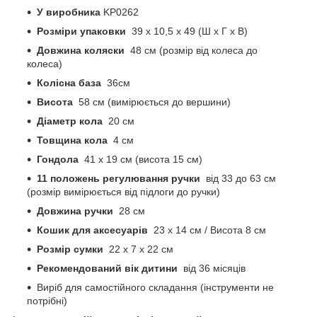
У виробника
KP0262
Розміри упаковки
39 x 10,5 x 49 (Ш x Г x В)
Довжина коляски
48 см (розмір від колеса до
колеса)
Колісна база
36см
Висота
58 см (вимірюється до вершини)
Діаметр кола
20 см
Товщина кола
4 см
Гондола
41 х 19 см (висота 15 см)
11 положень регулювання ручки
від 33 до 63 см
(розмір вимірюється від підлоги до ручки)
Довжина ручки
28 см
Кошик для аксесуарів
23 х 14 см / Висота 8 см
Розмір сумки
22 х 7 х 22 см
Рекомендований вік дитини
від 36 місяців
Виріб для самостійного складання (інструменти не
потрібні)