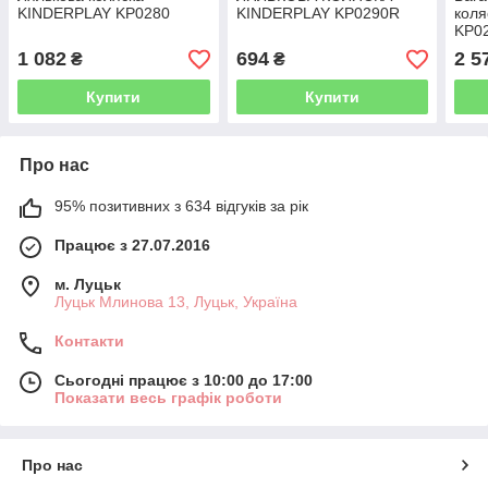
KINDERPLAY KP0280
KINDERPLAY KP0290R
кол
KP02
балд
1 082
694
2 5
₴
₴
Купити
Купити
Про нас
95% позитивних з 634 відгуків за рік
Працює з 27.07.2016
м. Луцьк
Луцьк Млинова 13, Луцьк, Україна
Контакти
Сьогодні працює з 10:00 до 17:00
Показати весь графік роботи
Про нас