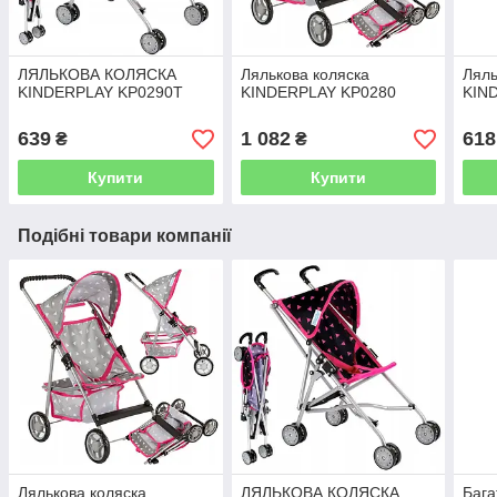
ЛЯЛЬКОВА КОЛЯСКА
Лялькова коляска
Ляль
KINDERPLAY KP0290T
KINDERPLAY KP0280
KIN
639
1 082
618
₴
₴
Купити
Купити
Подібні товари компанії
Лялькова коляска
ЛЯЛЬКОВА КОЛЯСКА
Бага