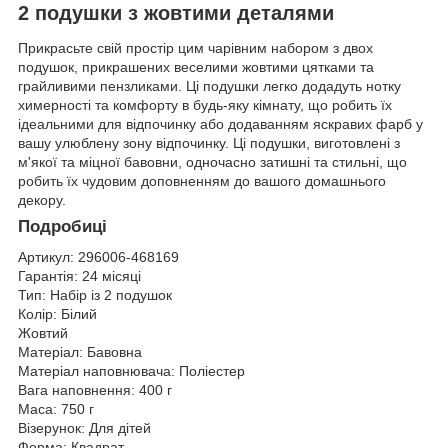
2 подушки з жовтими деталями
Прикрасьте свій простір цим чарівним набором з двох
подушок, прикрашених веселими жовтими цятками та
грайливими пензликами. Ці подушки легко додадуть нотку
химерності та комфорту в будь-яку кімнату, що робить їх
ідеальними для відпочинку або додаванням яскравих фарб у
вашу улюблену зону відпочинку. Ці подушки, виготовлені з
м'якої та міцної бавовни, одночасно затишні та стильні, що
робить їх чудовим доповненням до вашого домашнього
декору.
Подробиці
Артикул:
296006-468169
Гарантія:
24 місяці
Тип:
Набір із 2 подушок
Колір:
Білий
Жовтий
Матеріал:
Бавовна
Матеріал наповнювача:
Поліестер
Вага наповнення:
400 г
Маса:
750 г
Візерунок:
Для дітей
Форма:
Квадрат