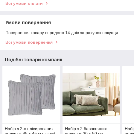
Всі умови оплати
Умови повернення
Повернення товару впродовж 14 днів за рахунок покупця
Всі умови повернення
Подібні товари компанії
Набір з 2-х плісированих
Набір з 2 бавовняних
Набі
подушок 45 x 45 см, сірий
подушок 30 х 50 см,
штуч