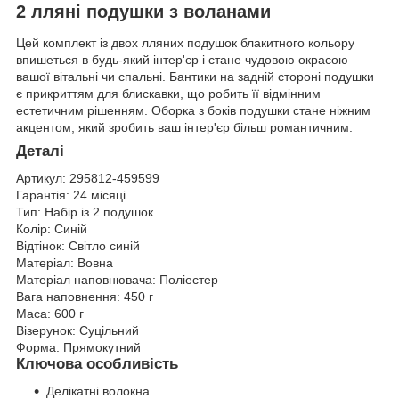
2 лляні подушки з воланами
Цей комплект із двох лляних подушок блакитного кольору
впишеться в будь-який інтер'єр і стане чудовою окрасою
вашої вітальні чи спальні. Бантики на задній стороні подушки
є прикриттям для блискавки, що робить її відмінним
естетичним рішенням. Оборка з боків подушки стане ніжним
акцентом, який зробить ваш інтер'єр більш романтичним.
Деталі
Артикул:
295812-459599
Гарантія:
24 місяці
Тип:
Набір із 2 подушок
Колір:
Синій
Відтінок:
Світло синій
Матеріал:
Вовна
Матеріал наповнювача:
Поліестер
Вага наповнення:
450 г
Маса:
600 г
Візерунок:
Суцільний
Форма:
Прямокутний
Ключова особливість
Делікатні волокна