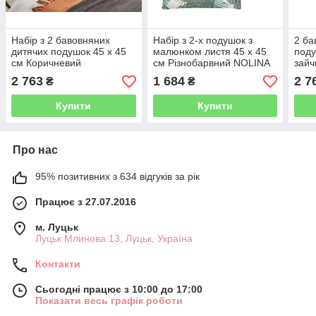
Набір з 2 бавовняних
Набір з 2-х подушок з
2 ба
дитячих подушок 45 х 45
малюнком листя 45 x 45
поду
см Коричневий
см Різнобарвний NOLINA
зайч
TEDDYBEAR
беж
2 763
1 684
2 7
₴
₴
Купити
Купити
Про нас
95% позитивних з 634 відгуків за рік
Працює з 27.07.2016
м. Луцьк
Луцьк Млинова 13, Луцьк, Україна
Контакти
Сьогодні працює з 10:00 до 17:00
Показати весь графік роботи