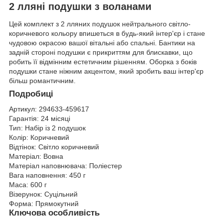
2 лляні подушки з воланами
Цей комплект з 2 лляних подушок нейтрального світло-
коричневого кольору впишеться в будь-який інтер'єр і стане
чудовою окрасою вашої вітальні або спальні. Бантики на
задній стороні подушки є прикриттям для блискавки, що
робить її відмінним естетичним рішенням. Оборка з боків
подушки стане ніжним акцентом, який зробить ваш інтер'єр
більш романтичним.
Подробиці
Артикул:
294633-459617
Гарантія:
24 місяці
Тип:
Набір із 2 подушок
Колір:
Коричневий
Відтінок:
Світло коричневий
Матеріал:
Вовна
Матеріал наповнювача:
Поліестер
Вага наповнення:
450 г
Маса:
600 г
Візерунок:
Суцільний
Форма:
Прямокутний
Ключова особливість