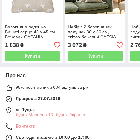
Бавовняна подушка
Набір з 2 бавовняних
Набі
Вишиті серця 45 х 45 см
подушок 30 х 50 см,
поду
Бежевий GAZANIA
світло-бежевий CAESIA
вигл
Біли
1 838
3 072
2 7
₴
₴
СПА
Купити
Купити
Про нас
95% позитивних з 634 відгуків за рік
Працює з 27.07.2016
м. Луцьк
Луцьк Млинова 13, Луцьк, Україна
Контакти
Сьогодні працює з 10:00 до 17:00