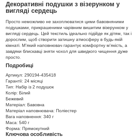
Декоративні подушки з візерунком у
вигляді сердець
Просто неможливо не захоплюватися цими бавовняними
подушками, прикрашеними чарівним вишитим візерунком у
вигляді сердець. Цей текстиль ідеально підійде як дітям, так і
дорослим, щоб створити затишну атмосферу в будь-якій
кімнаті. М'який наповнювач гарантує комфортну м'якість, а
завдяки блискавці зняти чохол для швидкого чищення дуже
просто.
Подробиці
Артикул:
290194-435418
Гарантії:
24 місяці
Тип:
Набір із 2 подушок
Колір:
Білий
Бежевий
Матеріал:
Бавовна
Матеріал наповнювача:
Поліестер
Вага наповнення:
340 г
Маса:
540 г
Форма:
Прямокутний
Ключова особливість