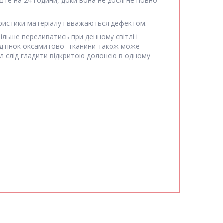
ште на 24 години, доки вона не досягне повної
еристики матеріалу і вважаються дефектом.
ільше переливатись при денному світлі і
відтінок оксамитової тканини також може
іал слід гладити відкритою долонею в одному