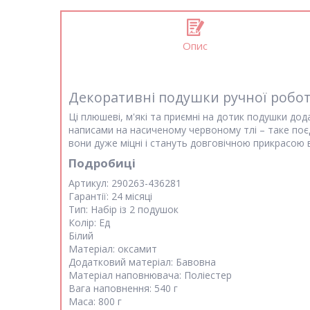
Опис
Декоративні подушки ручної роб
Ці плюшеві, м'які та приємні на дотик подушки д
написами на насиченому червоному тлі – таке поє
вони дуже міцні і стануть довговічною прикрасою 
Подробиці
Артикул:
290263-436281
Гарантії:
24 місяці
Тип:
Набір із 2 подушок
Колір:
Ед
Білий
Матеріал:
оксамит
Додатковий матеріал:
Бавовна
Матеріал наповнювача:
Поліестер
Вага наповнення:
540 г
Маса:
800 г