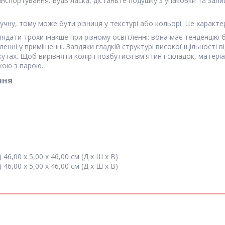
спортування. Будь ласка, дістаньте подушку з упаковки та зали
учну, тому може бути різниця у текстурі або кольорі. Це характ
дати трохи інакше при різному освітленні: вона має тенденцію б
нні у приміщенні. Завдяки гладкій структурі високої щільності 
кутах. Щоб вирівняти колір і позбутися вм'ятин і складок, матер
кою з парою.
ння
 46,00 x 5,00 x 46,00 см (Д x Ш x В)
 46,00 x 5,00 x 46,00 см (Д x Ш x В)