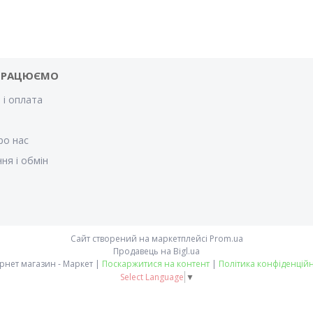
ПРАЦЮЄМО
 і оплата
и
ро нас
ня і обмін
Сайт створений на маркетплейсі
Prom.ua
Продавець на Bigl.ua
Інтернет магазин - Маркет |
Поскаржитися на контент
|
Політика конфіденційн
Select Language
▼