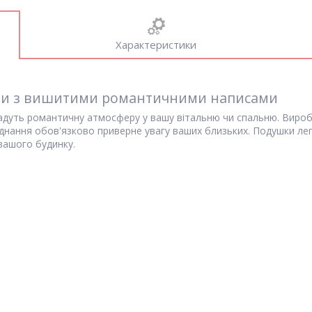
Характеристики
оти з вишитими романтичними написами
одадуть романтичну атмосферу у вашу вітальню чи спальню. Виро
днання обов'язково приверне увагу ваших близьких. Подушки ле
вашого будинку.