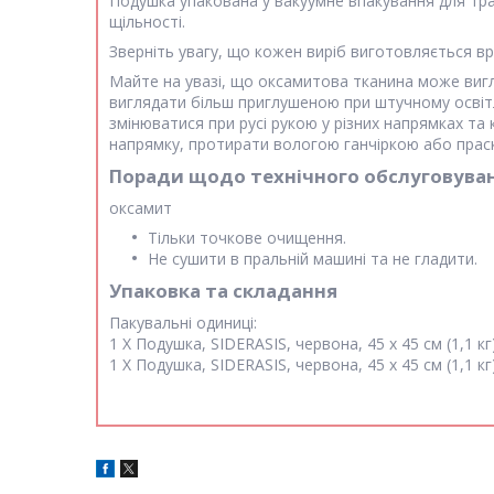
Подушка упакована у вакуумне впакування для тран
щільності.
Зверніть увагу, що кожен виріб виготовляється вр
Майте на увазі, що оксамитова тканина може вигля
виглядати більш приглушеною при штучному освітле
змінюватися при русі рукою у різних напрямках та 
напрямку, протирати вологою ганчіркою або прас
Поради щодо технічного обслуговува
оксамит
Тільки точкове очищення.
Не сушити в пральній машині та не гладити.
Упаковка та складання
Пакувальні одиниці:
1 X Подушка, SIDERASIS, червона, 45 x 45 см (1,1 кг)
1 X Подушка, SIDERASIS, червона, 45 x 45 см (1,1 кг)