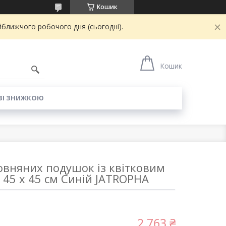
Кошик
йближчого робочого дня (сьогодні).
6
Кошик
ЗІ ЗНИЖКОЮ
вовняних подушок із квітковим
 45 x 45 см Синій JATROPHA
2 763 ₴