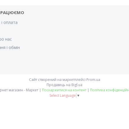
ПРАЦЮЄМО
 і оплата
и
ро нас
ня і обмін
Сайт створений на маркетплейсі
Prom.ua
Продавець на Bigl.ua
Інтернет магазин - Маркет |
Поскаржитися на контент
|
Політика конфіденційн
Select Language
▼