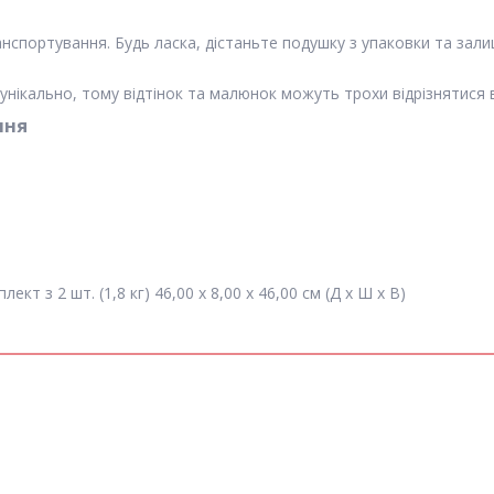
спортування. Будь ласка, дістаньте подушку з упаковки та зали
унікально, тому відтінок та малюнок можуть трохи відрізнятися в
ння
кт з 2 шт. (1,8 кг) 46,00 x 8,00 x 46,00 см (Д x Ш x В)