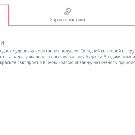
Характеристики
ти
з двох чудових декоративних подушок. Складний квітковий візерун
ті та надає унікального вигляду вашому будинку. Завдяки знімн
икрасьте свій простір вічною красою дизайну, натхненого природ