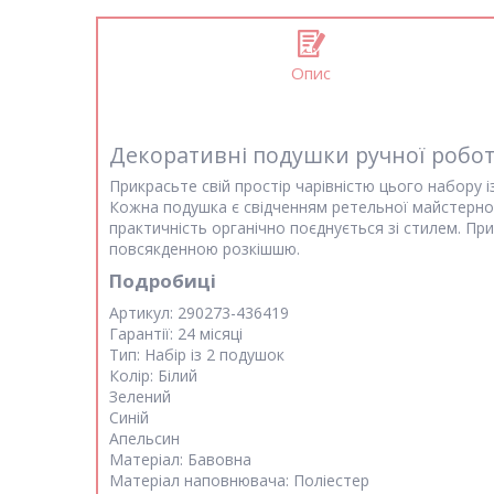
Опис
Декоративні подушки ручної робо
Прикрасьте свій простір чарівністю цього набору і
Кожна подушка є свідченням ретельної майстернос
практичність органічно поєднується зі стилем. Пр
повсякденною розкішшю.
Подробиці
Артикул:
290273-436419
Гарантії:
24 місяці
Тип:
Набір із 2 подушок
Колір:
Білий
Зелений
Синій
Апельсин
Матеріал:
Бавовна
Матеріал наповнювача:
Поліестер