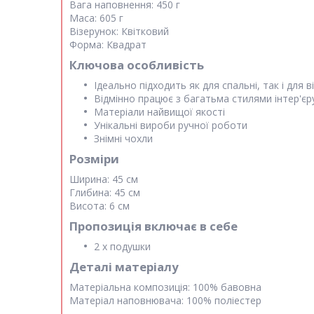
Вага наповнення:
450 г
Маса:
605 г
Візерунок:
Квітковий
Форма:
Квадрат
Ключова особливість
Ідеально підходить як для спальні, так і для в
Відмінно працює з багатьма стилями інтер'єр
Матеріали найвищої якості
Унікальні вироби ручної роботи
Знімні чохли
Розміри
Ширина:
45 см
Глибина:
45 см
Висота:
6 см
Пропозиція включає в себе
2 х подушки
Деталі матеріалу
Матеріальна композиція:
100% бавовна
Матеріал наповнювача:
100% поліестер