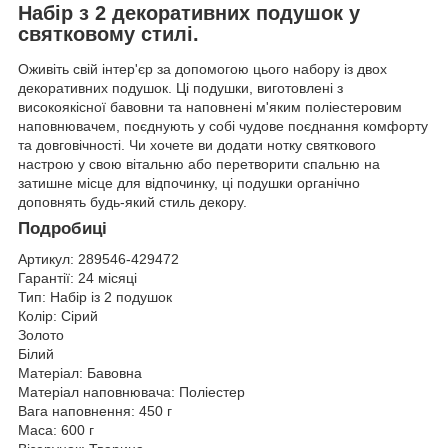
Набір з 2 декоративних подушок у
святковому стилі.
Оживіть свій інтер'єр за допомогою цього набору із двох
декоративних подушок. Ці подушки, виготовлені з
високоякісної бавовни та наповнені м'яким поліестеровим
наповнювачем, поєднують у собі чудове поєднання комфорту
та довговічності. Чи хочете ви додати нотку святкового
настрою у свою вітальню або перетворити спальню на
затишне місце для відпочинку, ці подушки органічно
доповнять будь-який стиль декору.
Подробиці
Артикул:
289546-429472
Гарантії:
24 місяці
Тип:
Набір із 2 подушок
Колір:
Сірий
Золото
Білий
Матеріал:
Бавовна
Матеріал наповнювача:
Поліестер
Вага наповнення:
450 г
Маса:
600 г