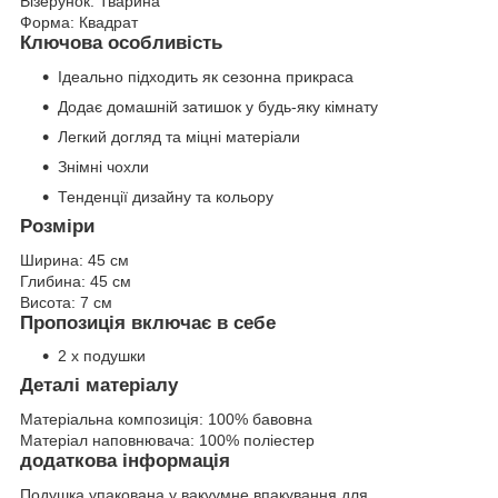
Візерунок:
Тварина
Форма:
Квадрат
Ключова особливість
Ідеально підходить як сезонна прикраса
Додає домашній затишок у будь-яку кімнату
Легкий догляд та міцні матеріали
Знімні чохли
Тенденції дизайну та кольору
Розміри
Ширина:
45 см
Глибина:
45 см
Висота:
7 см
Пропозиція включає в себе
2 х подушки
Деталі матеріалу
Матеріальна композиція:
100% бавовна
Матеріал наповнювача:
100% поліестер
додаткова інформація
Подушка упакована у вакуумне впакування для