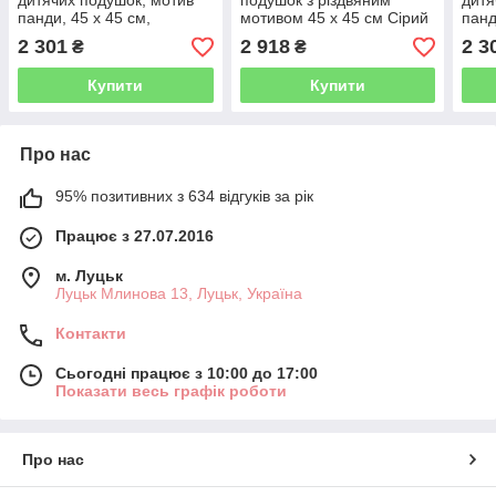
дитячих подушок, мотив
подушок з різдвяним
дитя
панди, 45 x 45 см,
мотивом 45 x 45 см Сірий
панд
рожевий TALOKAN
МУРРА
TAL
2 301
2 918
2 3
₴
₴
Купити
Купити
Про нас
95% позитивних з 634 відгуків за рік
Працює з 27.07.2016
м. Луцьк
Луцьк Млинова 13, Луцьк, Україна
Контакти
Сьогодні працює з 10:00 до 17:00
Показати весь графік роботи
Про нас