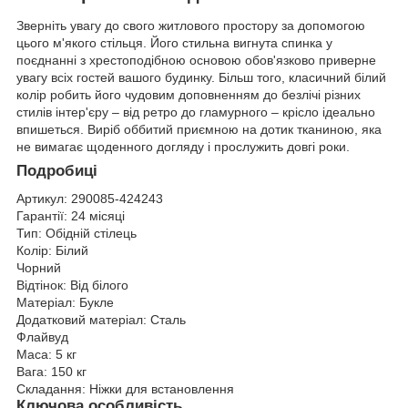
Зверніть увагу до свого житлового простору за допомогою
цього м'якого стільця. Його стильна вигнута спинка у
поєднанні з хрестоподібною основою обов'язково приверне
увагу всіх гостей вашого будинку. Більш того, класичний білий
колір робить його чудовим доповненням до безлічі різних
стилів інтер'єру – від ретро до гламурного – крісло ідеально
впишеться. Виріб оббитий приємною на дотик тканиною, яка
не вимагає щоденного догляду і прослужить довгі роки.
Подробиці
Артикул:
290085-424243
Гарантії:
24 місяці
Тип:
Обідній стілець
Колір:
Білий
Чорний
Відтінок:
Від білого
Матеріал:
Букле
Додатковий матеріал:
Сталь
Флайвуд
Маса:
5 кг
Вага:
150 кг
Складання:
Ніжки для встановлення
Ключова особливість