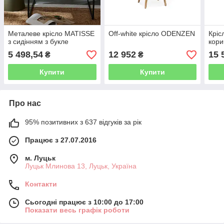
Металеве крісло MATISSE
Off-white крісло ODENZEN
Кріс
з сидінням з букле
кор
5 498,54
12 952
15 
₴
₴
Купити
Купити
Про нас
95% позитивних з 637 відгуків за рік
Працює з 27.07.2016
м. Луцьк
Луцьк Млинова 13, Луцьк, Україна
Контакти
Сьогодні працює з 10:00 до 17:00
Показати весь графік роботи