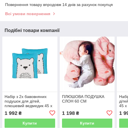
Повернення товару впродовж 14 днів за рахунок покупця
Всі умови повернення
Подібні товари компанії
Набір з 2х бавовняних
ПЛЮШОВА ПОДУШКА
Набі
подушок для дітей,
СЛОН 60 СМ
діте
плюшевий ведмедик 45 x
45 x
45 см синій WARANASI
WAR
1 992
1 198
1 9
₴
₴
Купити
Купити