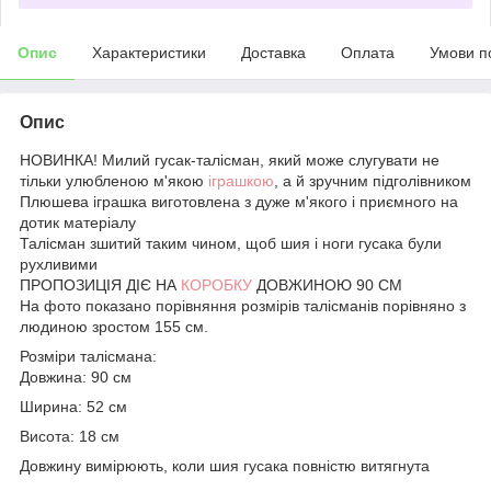
Опис
Характеристики
Доставка
Оплата
Умови п
Опис
НОВИНКА! Милий гусак-талісман, який може слугувати не
тільки улюбленою м'якою
іграшкою
, а й зручним підголівником
Плюшева іграшка виготовлена з дуже м'якого і приємного на
дотик матеріалу
Талісман зшитий таким чином, щоб шия і ноги гусака були
рухливими
ПРОПОЗИЦІЯ ДІЄ НА
КОРОБКУ
ДОВЖИНОЮ 90 СМ
На фото показано порівняння розмірів талісманів порівняно з
людиною зростом 155 см.
Розміри талісмана:
Довжина: 90 см
Ширина: 52 см
Висота: 18 см
Довжину вимірюють, коли шия гусака повністю витягнута