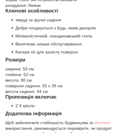
укладання:
Немає
Ключові особливості
тверді та зручні сидіння
Добре поєднується з будь -яким декором
Мінімалістичний, скандинавський стиль
Винятково низьке обслуговування
Капери ніг для захисту поверхні
Розміри
ширина:
50 см
глибина:
52 см
висота:
80 см
поверхня сидіння:
50 х 39 см
висота сидіння:
44 см
Пропозиція включає
2 X крісло
Додаткова інформація
Щоб забезпечити стабільність будівництва та
безпеки
використання, рекомендується перевірити, чи продукт