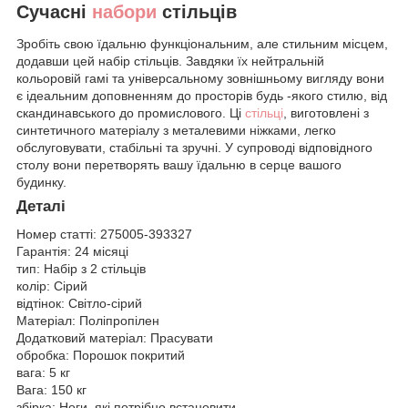
Сучасні
набори
стільців
Зробіть свою їдальню функціональним, але стильним місцем,
додавши цей набір стільців. Завдяки їх нейтральній
кольоровій гамі та універсальному зовнішньому вигляду вони
є ідеальним доповненням до просторів будь -якого стилю, від
скандинавського до промислового. Ці
стільці
, виготовлені з
синтетичного матеріалу з металевими ніжками, легко
обслуговувати, стабільні та зручні. У супроводі відповідного
столу вони перетворять вашу їдальню в серце вашого
будинку.
Деталі
Номер статті:
275005-393327
Гарантія:
24 місяці
тип:
Набір з 2 стільців
колір:
Сірий
відтінок:
Світло-сірий
Матеріал:
Поліпропілен
Додатковий матеріал:
Прасувати
обробка:
Порошок покритий
вага:
5 кг
Вага:
150 кг
збірка:
Ноги, які потрібно встановити