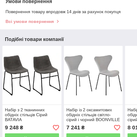
Умови повернення
Повернення товару впродовж 14 днів за рахунок покупця
Всі умови повернення
Подібні товари компанії
Набір з 2 тканинних
Набір із 2 оксамитових
Набі
обідніх стільців Сірий
обідніх стільців світло-
обідн
BATAVIA
сірий і чорний BOONVILLE
сіри
BOO
9 248
7 241
8 0
₴
₴