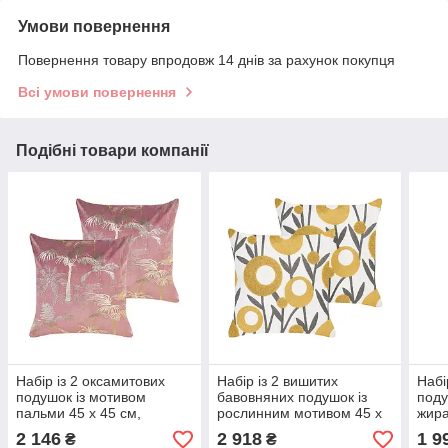
Умови повернення
Повернення товару впродовж 14 днів за рахунок покупця
Всі умови повернення
Подібні товари компанії
Набір із 2 оксамитових
Набір із 2 вишитих
Набі
подушок із мотивом
бавовняних подушок із
поду
пальми 45 x 45 см,
рослинним мотивом 45 x
жира
рожевий CARANDAY
45 см, різнокольоровий
рож
2 146
2 918
1 9
₴
₴
ШАЛОТ