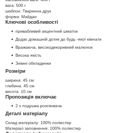
вага:
500 г
шаблон:
Тваринна друк
форма:
Майдан
Ключові особливості
привабливий акцентний шматок
Додає домашній дотик до будь -якої кімнати
Вражаюча, високодекоривний малюнок
Висока якість
Знімні обкладинки
Розміри
ширина:
45 см
глибина:
45 см
висота:
10 см
Пропозиція включає
2 x подушка розсіювача
Деталі матеріалу
Склад матеріалу:
100% поліестер
Матеріал заповнення:
100% поліестер