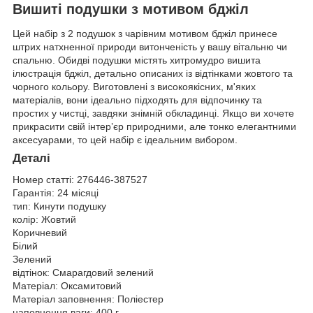
Вишиті подушки з мотивом бджіл
Цей набір з 2 подушок з чарівним мотивом бджіл принесе
штрих натхненної природи витонченість у вашу вітальню чи
спальню. Обидві подушки містять хитромудро вишита
ілюстрація бджіл, детально описаних із відтінками жовтого та
чорного кольору. Виготовлені з високоякісних, м'яких
матеріалів, вони ідеально підходять для відпочинку та
простих у чистці, завдяки знімній обкладинці. Якщо ви хочете
прикрасити свій інтер’єр природними, але тонко елегантними
аксесуарами, то цей набір є ідеальним вибором.
Деталі
Номер статті:
276446-387527
Гарантія:
24 місяці
тип:
Кинути подушку
колір:
Жовтий
Коричневий
Білий
Зелений
відтінок:
Смарагдовий зелений
Матеріал:
Оксамитовий
Матеріал заповнення:
Поліестер
наповнення ваги:
400 г