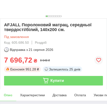
AFJALL Поролоновий матрац, середньої
твердості/білий, 140х200 см.
Під замовлення
Код: 605.686.50
Роздріб
Відправка з
21 серпня 2026
7 696,72
₴
8 648 ₴
Економія
951.28 ₴
Залишилось
25 днів
Купити
Опис
Характеристики
Доставка
Оплата
Умови п