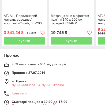
AFJALL Поролоновий
Матрац з піни з ефектом
AFJ
матрац, середньої
пам'яті 140 х 200 см
матр
жорсткості/білий, 80x200
середній CHARM
твер
см
см.
9 2
3 841,24
19 745
₴
₴
4 316 ₴
10 38
Купити
Купити
Про нас
95% позитивних з 634 відгуків за рік
Працює з 27.07.2016
м. Луцьк
Луцьк Млинова 13, Луцьк, Україна
Контакти
Сьогодні працює з 10:00 до 17:00