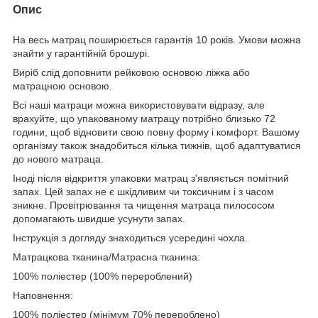
Опис
На весь матрац поширюється гарантія 10 років. Умови можна
знайти у гарантійній брошурі.
Виріб слід доповнити рейковою основою ліжка або
матрацною основою.
Всі наші матраци можна використовувати відразу, але
врахуйте, що упакованому матрацу потрібно близько 72
години, щоб відновити свою повну форму і комфорт. Вашому
організму також знадобиться кілька тижнів, щоб адаптуватися
до нового матраца.
Іноді після відкриття упаковки матрац з'являється помітний
запах. Цей запах не є шкідливим чи токсичним і з часом
зникне. Провітрювання та чищення матраца пилососом
допомагають швидше усунути запах.
Інструкція з догляду знаходиться усередині чохла.
Матрацкова тканина/Матрасна тканина:
100% поліестер (100% перероблений)
Наповнення:
100% поліестер (мінімум 70% перероблено)