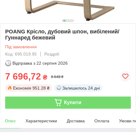
POANG Крісло, дубовий шпон, вибілений/
Гуннаред бежевий
Під замовлення
Код: 695.019.95
Роздріб
Відправка з
22 серпня 2026
7 696,72
₴
8 648 ₴
Економія
951.28 ₴
Залишилось
24 дні
Купити
Опис
Характеристики
Доставка
Оплата
Умови п