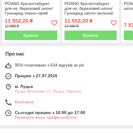
POANG Крісло/табурет
POANG Крісло/табурет
POAN
для ніг, березовий шпон/
для ніг, березовий шпон/
шпон
Гуннаред темно-сірий
Гуннаред світло-зелений
11 552,20
11 552,20
₴
₴
7 5
12 980 ₴
12 980 ₴
Купити
Купити
Про нас
95% позитивних з 634 відгуків за рік
Працює з 27.07.2016
м. Луцьк
Луцьк Млинова 13, Луцьк, Україна
Контакти
Сьогодні працює з 10:00 до 17:00
Показати весь графік роботи