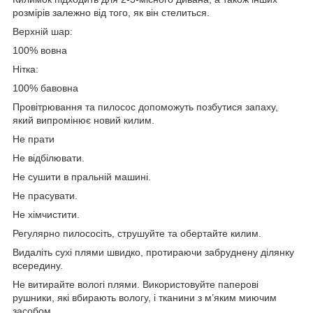
розмірів залежно від того, як він стелиться.
Верхній шар:
100% вовна
Нітка:
100% бавовна
Провітрювання та пилосос допоможуть позбутися запаху,
який випромінює новий килим.
Не прати
Не відбілювати.
Не сушити в пральній машині.
Не прасувати.
Не хімчистити.
Регулярно пилососіть, струшуйте та обертайте килим.
Видаліть сухі плями швидко, протираючи забруднену ділянку
всередину.
Не витирайте вологі плями. Використовуйте паперові
рушники, які вбирають вологу, і тканини з м’яким миючим
засобом.