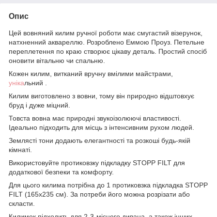
Опис
Цей вовняний килим ручної роботи має смугастий візерунок,
натхненний аквареллю. Розроблено Еммою Проуз. Петельне
переплетення по краю створює цікаву деталь. Простий спосіб
оновити вітальню чи спальню.
Кожен килим, витканий вручну вмілими майстрами,
уніка
льний .
Килим виготовлено з вовни, тому він природно відштовхує
бруд і дуже міцний.
Товста вовна має природні звукоізолюючі властивості.
Ідеально підходить для місць з інтенсивним рухом людей.
Землясті тони додають елегантності та розкоші будь-якій
кімнаті.
Використовуйте протиковзку підкладку STOPP FILT для
додаткової безпеки та комфорту.
Для цього килима потрібна до 1 протиковзка підкладка STOPP
FILT (165x235 см). За потреби його можна розрізати або
скласти.
Килимок підходить для 2-3-місного дивана, а також інших