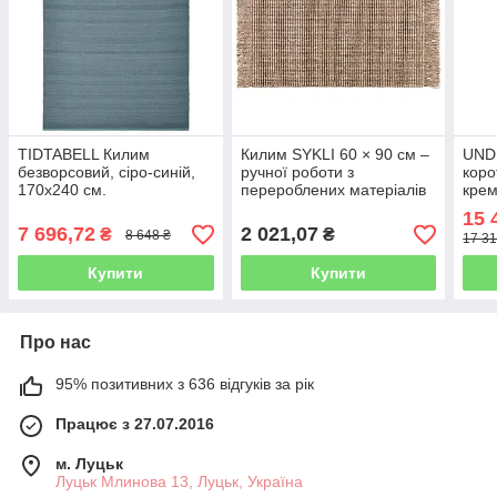
TIDTABELL Килим
Килим SYKLI 60 × 90 см –
UND
безворсовий, сіро-синій,
ручної роботи з
коро
170х240 см.
перероблених матеріалів
крем
робо
15 
7 696,72
2 021,07
₴
₴
8 648 ₴
17 31
Купити
Купити
Про нас
95% позитивних з 636 відгуків за рік
Працює з 27.07.2016
м. Луцьк
Луцьк Млинова 13, Луцьк, Україна