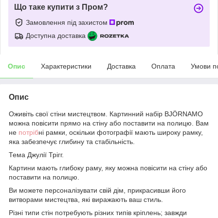
Що таке купити з Пром?
Замовлення під захистом
Доступна доставка
Опис
Характеристики
Доставка
Оплата
Умови п
Опис
Оживіть свої стіни мистецтвом. Картинний набір BJÖRNAMO
можна повісити прямо на стіну або поставити на полицю. Вам
не
потріб
ні рамки, оскільки фотографії мають широку рамку,
яка забезпечує глибину та стабільність.
Тема Джулії Трігг.
Картини мають глибоку раму, яку можна повісити на стіну або
поставити на полицю.
Ви можете персоналізувати свій дім, прикрасивши його
витворами мистецтва, які виражають ваш стиль.
Різні типи стін потребують різних типів кріплень; завжди