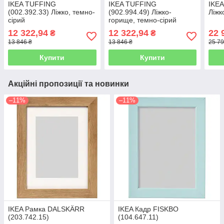
IKEA TUFFING
IKEA TUFFING
IKEA
(002.392.33) Ліжко, темно-
(902.994.49) Ліжко-
Ліжк
сірий
горище, темно-сірий
12 322,94
12 322,94
22 
₴
₴
13 846 ₴
13 846 ₴
25 79
Купити
Купити
Акційні пропозиції та новинки
–11%
–11%
IKEA Рамка DALSKÄRR
IKEA Кадр FISKBO
(203.742.15)
(104.647.11)