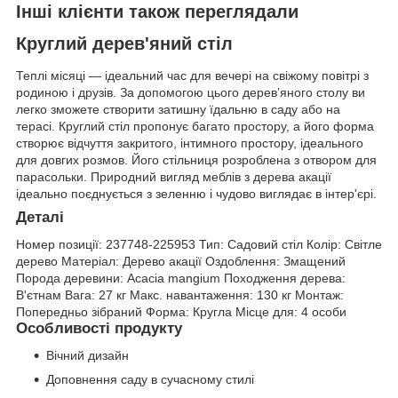
Інші клієнти також переглядали
Круглий дерев'яний стіл
Теплі місяці — ідеальний час для вечері на свіжому повітрі з
родиною і друзів. За допомогою цього дерев’яного столу ви
легко зможете створити затишну їдальню в саду або на
терасі. Круглий стіл пропонує багато простору, а його форма
створює відчуття закритого, інтимного простору, ідеального
для довгих розмов. Його стільниця розроблена з отвором для
парасольки. Природний вигляд меблів з дерева акації
ідеально поєднується з зеленню і чудово виглядає в інтер'єрі.
Деталі
Номер позиції:
237748-225953
Тип:
Садовий стіл
Колір:
Світле
дерево
Матеріал:
Дерево акації
Оздоблення:
Змащений
Порода деревини:
Acacia mangium
Походження дерева:
В'єтнам
Вага:
27 кг
Макс. навантаження:
130 кг
Монтаж:
Попередньо зібраний
Форма:
Кругла
Місце для:
4 особи
Особливості продукту
Вічний дизайн
Доповнення саду в сучасному стилі