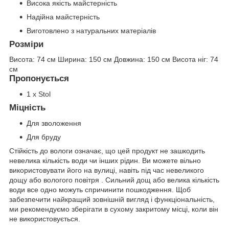
Висока якість майстерність
Надійна майстерність
Виготовлено з натуральних матеріалів
Розміри
Висота:
74 см
Ширина:
150 см
Довжина:
150 см
Висота ніг:
74
см
Пропонується
1 x Stol
Міцність
Для зволоження
Для бруду
Стійкість до вологи означає, що цей продукт не зашкодить
невелика кількість води чи інших рідин. Ви можете вільно
використовувати його на вулиці, навіть під час невеликого
дощу або вологого повітря . Сильний дощ або велика кількість
води все одно можуть спричинити пошкодження. Щоб
забезпечити найкращий зовнішній вигляд і функціональність,
ми рекомендуємо зберігати в сухому закритому місці, коли він
не використовується.