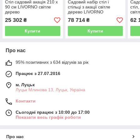
Стіл садовий акація 210 х
Садовий набір стіл і
Садо
90 см LIVORNO світле
стільці з акації світле
стіл,
дерево
дерево LIVORNO
світ
25 302
78 714
62 
₴
₴
Купити
Купити
Про нас
95% позитивних з 634 відгуків за рік
Працює з 27.07.2016
м. Луцьк
Луцьк Млинова 13, Луцьк, Україна
Контакти
Сьогодні працює з 10:00 до 17:00
Показати весь графік роботи
Про нас