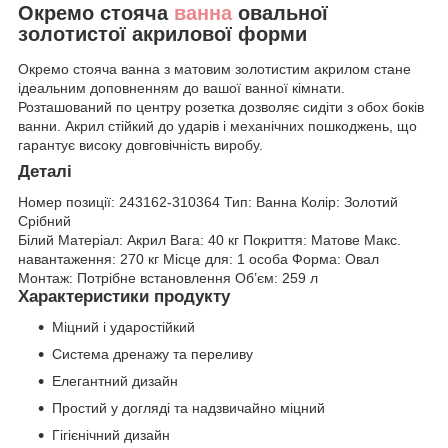
Окремо стояча
ванна
овальної
золотистої акрилової форми
Окремо стояча ванна з матовим золотистим акрилом стане
ідеальним доповненням до вашої ванної кімнати.
Розташований по центру розетка дозволяє сидіти з обох боків
ванни. Акрил стійкий до ударів і механічних пошкоджень, що
гарантує високу довговічність виробу.
Деталі
Номер позиції:
243162-310364
Тип:
Ванна
Колір:
Золотий
Срібний
Білий
Матеріал:
Акрил
Вага:
40 кг
Покриття:
Матове
Макс.
навантаження:
270 кг
Місце для:
1 особа
Форма:
Овал
Монтаж:
Потрібне встановлення
Об’єм:
259 л
Характеристики продукту
Міцний і ударостійкий
Система дренажу та переливу
Елегантний дизайн
Простий у догляді та надзвичайно міцний
Гігієнічний дизайн