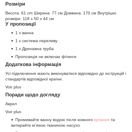
Розміри
Висота:
61 cm
Ширина:
77 см
Довжина:
170 см
Внутрішні
розміри:
118 x 50 x 44 см
У пропозиції
1 x ванна
1 x система переливу
1 x Дренажна труба
Пропозиція не включає фітинги
Додаткова інформація
Усі підключення мають виконуватися відповідно до інструкцій і
стандартів відповідної країни.
Voir plus
Поради щодо догляду
Акрил
Voir plus
Промивайте ванну водою після кожного
купання
та
витирайте м’якою тканиною насухо.