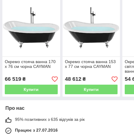
Окремо стояча ванна 170
Окремо стояча ванна 153
Окре
х 76 см чорна CAYMAN
х 77 см чорна CAYMAN
світ
ванн
NEVI
66 519
48 612
54 
₴
₴
Купити
Купити
Про нас
95% позитивних з 635 відгуків за рік
Працює з 27.07.2016