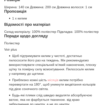
Ширина:
140 см
Довжина:
200 см
Довжина волосся:
1 см
Пропозиція
1 x килим
Відомості про матеріал
Склад матеріалу:
100% поліестер
Підкладка:
100% поліестер
Поради щодо догляду
Поліестер
Voir plus
Щоб підтримувати килим у чистоті, достатньо
пилососити його раз на тиждень. Ми рекомендуємо
використовувати спеціальний м’який наконечник, плоску
щітку та помірну силу всмоктування. Пилососьте килим
у напрямку до щетини.
Приблизно кожні шість
місяців
килим потрібно
перевертати на 180°, щоб уникнути вицвітання кольорів
під дією сонячного світла.
Будь-які плями слід швидко видаляти абсорбуючою
ватою, яка не фарбується тканиною. від краю
забруднення до центру, а не до центру.