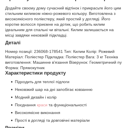
Додайте своєму дому сучасний відтінок і прикрасьте його цим
стильним килимом ніжно-рожевого кольору. Виготовлена з
високоякісного поліестеру, який простий у догляді. Його
коротке волосся приємне на дотик, що робить килим
ідеальним для спальні чи вітальні. Килим залишається на
місці завдяки нековзкій підкладці.
Деталі
Номер позиції:
236068-178541
Тип:
Килим
Колір:
Рожевий
Матеріал:
Поліестер
Підкладка:
Поліестер
Вага:
3 кг
Техніка
виготовлення:
Машинне в'язання
Візерунок:
Геометричний ny
Форма:
Прямокутник
Характеристики продукту
Підходить для теплої підлоги
Нековзкий шар на дні запобігає ковзанню
Модний дизайн і колір
Поєднання
краси
та функціональності
Високоякісне виконання
Прості в догляді та довговічні матеріали
Розміри