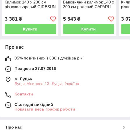
Килимок 140 х 200 см
Бавовняний килимок 140 x
Кили
різнокольоровий GIRESUN
200 см рожевий CAPARLI
різн
3 381
5 543
3 0
₴
₴
Купити
Купити
Про нас
95% позитивних з 636 відгуків за рік
Працює з 27.07.2016
м. Луцьк
Луцьк Млинова 13, Луцьк, Україна
Контакти
Сьогодні вихідний
Показати весь графік роботи
Про нас