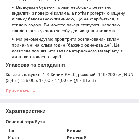
Вилікувати будь-які плями необхідно ретельно
видалити з поверхні килима, а потім протерти очищену
ділянку бавовняною тканиною, що не фарбується, з
теплою водою. Ви можете використовувати невелику
кількість розведеного засобу для чищення килимів.
Ми рекомендуємо провітрити розпакований килим
принаймні на кілька годин (бажано один-два дні). Це
дозволяє пом'якшити запах натурального матеріалу, з
якого виготовлено виріб.
Упаковка та складання
Кількість пакунків:
1 X Килим KALE, рожевий, 140x200 см, RUN
(3,4 кг) 136,00 x 14,00 x 14,00 см (Д x Ш x В)
Приховати
Характеристики
Основні атрибути
Тип
Килим
Колір
Рожевий