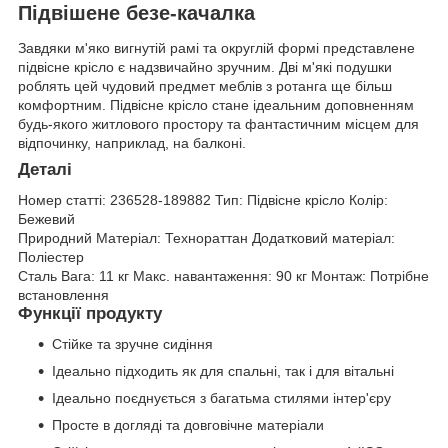
Підвішене безе-качалка
Завдяки м'яко вигнутій рамі та округлій формі представлене
підвісне крісло є надзвичайно зручним. Дві м'які подушки
роблять цей чудовий предмет меблів з ротанга ще більш
комфортним. Підвісне крісло стане ідеальним доповненням
будь-якого житлового простору та фантастичним місцем для
відпочинку, наприклад, на балконі.
Деталі
Номер статті:
236528-189882
Тип:
Підвісне крісло
Колір:
Бежевий
Природний
Матеріал:
Технораттан
Додатковий матеріал:
Поліестер
Сталь
Вага:
11 кг
Макс. навантаження:
90 кг
Монтаж:
Потрібне
встановлення
Функції продукту
Стійке та зручне сидіння
Ідеально підходить як для спальні, так і для вітальні
Ідеально поєднується з багатьма стилями інтер'єру
Просте в догляді та довговічне матеріали