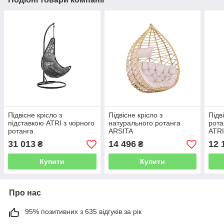
Підвісне крісло з
Підвісне крісло з
Підв
підставкою ATRI з чорного
натурального ротанга
рота
ротанга
ARSITA
ATRI 
31 013
14 496
12 
₴
₴
Купити
Купити
Про нас
95% позитивних з 635 відгуків за рік