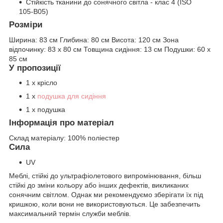
Стійкість тканини до сонячного світла - клас 4 (ISO
105-B05)
Розміри
Ширина:
83 см
Глибина:
80 см
Висота:
120 см
Зона
відпочинку:
83 x 80 см
Товщина сидіння:
13 см
Подушки:
60 x
85 см
У пропозиції
1 x крісло
1 x
подушка для сидіння
1 x подушка
Інформація про матеріал
Склад матеріалу:
100% поліестер
Сила
UV
Меблі, стійкі до ультрафіолетового випромінювання, більш
стійкі до зміни кольору або інших дефектів, викликаних
сонячним світлом. Однак ми рекомендуємо зберігати їх під
кришкою, коли вони не використовуються. Це забезпечить
максимальний термін служби меблів.