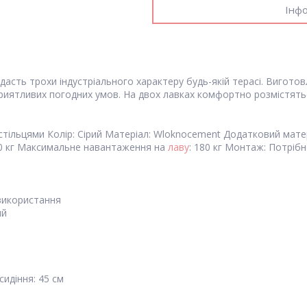
Інфо
дасть трохи індустріального характеру будь-якій терасі. Виготов
сприятливих погодних умов. На двох лавках комфортно розмістятьс
 стільцями
Колір:
Сірий
Матеріал:
Wloknocement
Додатковий мате
0 кг
Максимальне навантаження на
лаву
:
180 кг
Монтаж:
Потрібн
використання
ий
сидіння:
45 см