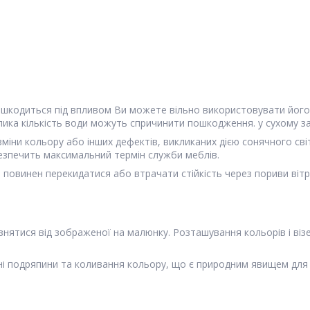
ошкодиться під впливом Ви можете вільно використовувати його 
ика кількість води можуть спричинити пошкодження. у сухому зак
зміни кольору або інших дефектів, викликаних дією сонячного сві
езпечить максимальний термін служби меблів.
е повинен перекидатися або втрачати стійкість через пориви вітр
нятися від зображеної на малюнку. Розташування кольорів і віз
ні подряпини та коливання кольору, що є природним явищем для ц