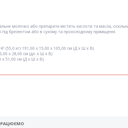
ьне молочко або препарати містять кислоти та масла, оскільк
і під брезентом або в сухому та прохолодному приміщенні.
HF (55,0 кг) 191,00 x 15,00 x 105,00 см (Д x Ш x В)
6,00 x 28,00 см (дл. x Ш x В)
 x 51,00 см (Д x Ш x В)
ПРАЦЮЄМО