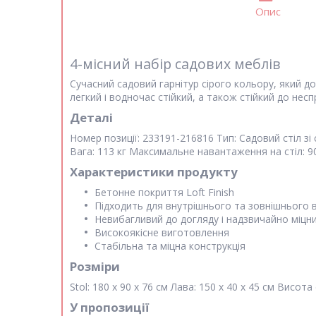
Опис
4-місний набір садових меблів
Сучасний садовий гарнітур сірого кольору, який до
легкий і водночас стійкий, а також стійкий до не
Деталі
Номер позиції:
233191-216816
Тип:
Садовий стіл зі
Вага:
113 кг
Максимальне навантаження на стіл:
9
Характеристики продукту
Бетонне покриття Loft Finish
Підходить для внутрішнього та зовнішнього 
Невибагливий до догляду і надзвичайно міцн
Високоякісне виготовлення
Стабільна та міцна конструкція
Розміри
Stol:
180 x 90 x 76 см
Лава:
150 x 40 x 45 см
Висота 
У пропозиції