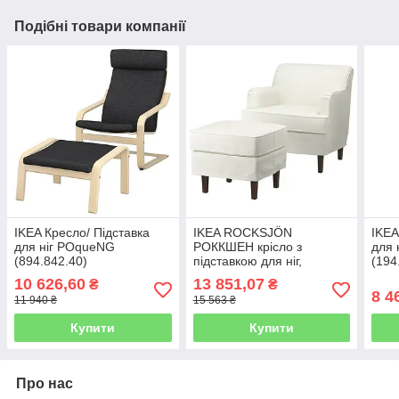
Подібні товари компанії
IKEA Кресло/ Підставка
IKEA ROCKSJÖN
IKEA
для ніг POqueNG
РОККШЕН крісло з
для 
(894.842.40)
підставкою для ніг,
(194
БЛЕКІНГЕ білий
10 626,60
13 851,07
₴
₴
(895.088.92)
8 4
11 940 ₴
15 563 ₴
Купити
Купити
Про нас