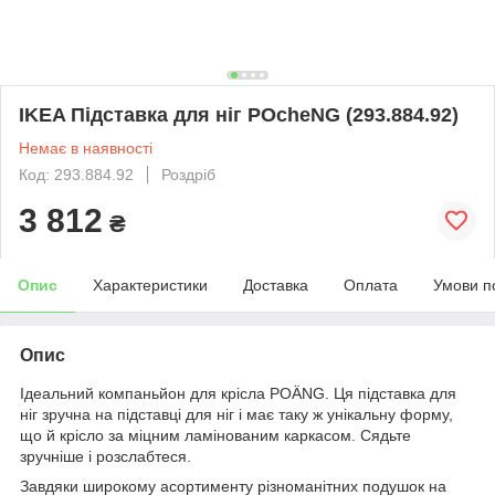
IKEA Підставка для ніг POcheNG (293.884.92)
Немає в наявності
Код: 293.884.92
Роздріб
3 812
₴
Опис
Характеристики
Доставка
Оплата
Умови п
Опис
Ідеальний компаньйон для крісла POÄNG. Ця підставка для
ніг зручна на підставці для ніг і має таку ж унікальну форму,
що й крісло за міцним ламінованим каркасом. Сядьте
зручніше і розслабтеся.
Завдяки широкому асортименту різноманітних подушок на