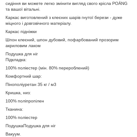
сидіння ви можете легко змінити вигляд свого крісла POÄNG
та вашої вітальні.
Каркас виготовлений з клеєних шарів гнутої берези - дуже
міцного і довговічного матеріалу.
Каркас підніжки
Шпон клеєний, шпон дубовий, пофарбований прозорим
акриловим лаком
Подушка для ніг
Підкладка:
100% поліестер (мін. 80% перероблений)
Комфортний шар:
Пінополіуретан 35 кг / м3
Кришка, низ:
100% поліпропілен
Тканина:
100% поліестер
Подушка
Подушка для ніг
Вакуум.