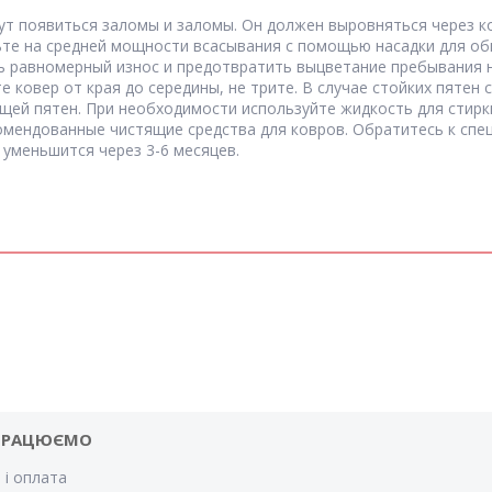
ут появиться заломы и заломы. Он должен выровняться через к
ьте на средней мощности всасывания с помощью насадки для об
ть равномерный износ и предотвратить выцветание пребывания 
ковер от края до середины, не трите. В случае стойких пятен 
ей пятен. При необходимости используйте жидкость для стирки
комендованные чистящие средства для ковров. Обратитесь к спе
 уменьшится через 3-6 месяцев.
ПРАЦЮЄМО
 і оплата