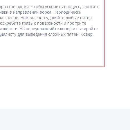
ороткое время. Чтобы ускорить процесс, сложите
ивки в направлении ворса. Периодически
на солнце. Немедленно удаляйте любые пятна
соскребите грязь с поверхности и протрите
 шерсти. Не переувлажняйте ковер и вытирайте
циалисту для выведения сложных пятен. Ковер,