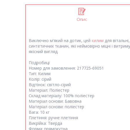
Опис
Виключно м'який на дотик, цей
килим
для вітальні
синтетичних тканин, які неймовірно міцні і витриму
якісний вигляд.
Подробиці
Номер для замовлення: 217725-69051
Тип: Килим
Колір: сірий
Відтінок: світло-сірий
Матеріал: Поліестер
Склад матеріалу: 100% поліестер
Матеріал основи: Бавовна
Матеріал основи: поліестер
Вага: 10 кг
Плетіння: ручне плетіння
Викрійка: Тверда
Форма: прямокутна