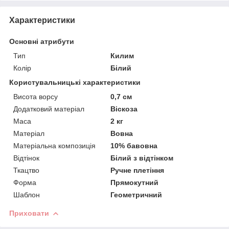
Характеристики
Основні атрибути
Тип
Килим
Колір
Білий
Користувальницькі характеристики
Висота ворсу
0,7 см
Додатковий матеріал
Віскоза
Маса
2 кг
Матеріал
Вовна
Матеріальна композиція
10% бавовна
Відтінок
Білий з відтінком
Ткацтво
Ручне плетіння
Форма
Прямокутний
Шаблон
Геометричний
Приховати