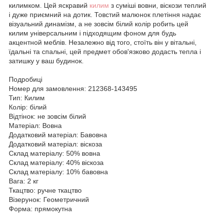
килимком. Цей яскравий
килим
з суміші вовни, віскози теплий
і дуже приємний на дотик. Товстий малюнок плетіння надає
візуальний динамізм, а не зовсім білий колір робить цей
килим універсальним і підходящим фоном для будь
акцентной меблів. Незалежно від того, стоїть він у вітальні,
їдальні та спальні, цей предмет обов'язково додасть тепла і
затишку у ваш будинок.
Подробиці
Номер для замовлення: 212368-143495
Тип: Килим
Колір: білий
Відтінок: не зовсім білий
Матеріал: Вовна
Додатковий матеріал: Бавовна
Додатковий матеріал: віскоза
Склад матеріалу: 50% вовна
Склад матеріалу: 40% віскоза
Склад матеріалу: 10% бавовна
Вага: 2 кг
Ткацтво: ручне ткацтво
Візерунок: Геометричний
Форма: прямокутна