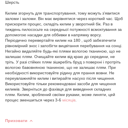
Шерсть
Килим згорнуть для транспортування, тому можуть з'явитися
заломи і заломи. Він має вирівнятися через короткий час. Щоб
прискорити процес, складіть килим у зворотний бік. Раз в
тиждень пилососьте на середньої потужності всмоктування за
допомогою насадки для оббивки в напрямку ворсу.
Періодично перевертайте килим на 180 , щоб забезпечити
рівномірний знос і запобігти вицвітання перебування на сонці.
Негайно видаляйте будь-які плями вологою тканиною, що не
залишає плям. Очищайте килим від краю до середини, не
тріть. У разі стійких плям зішкребіть бруд з поверхні і протріть
вологою бавовняною тканиною, що не залишає плям. При
необхідності використовуйте рідину для прання вовни. Не
переувлажняйте килим і витирайте насухо після чищення.
Використовуйте тільки рекомендовані засоби для чищення
килимів. Зверніться до фахівця для виведення складних
плям. Килим, зроблений своїми руками, може линяти, цей
процес зменшиться через 3-6
місяців
.
Приховати