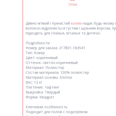
Опис
Дивно м'який і пухнастий
килим
надає будь-якому і
волокон відрізняється густим і щільним ворсом, п
підходить для спальні, вітальні та дитячої.
Подробности
Номер для заказа: 217801-184541
Тип: Ковер
Цвет: коричневый
Оттенок: светло-коричневый
Материал: Полиэстер
Состав материала: 100% полиэстер
Материал основы: Хлопок
Вес: 12 кг
Плетение: тафтинг
Выкройка: Твердый
Форма: Квадрат
Ключевая особенность
Подходит для полов с подогревом