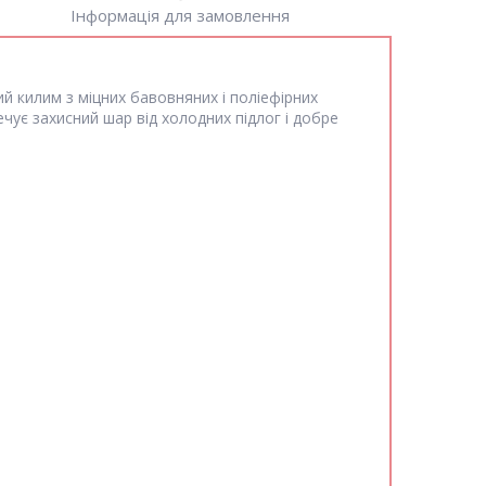
Інформація для замовлення
й килим з міцних бавовняних і поліефірних
чує захисний шар від холодних підлог і добре