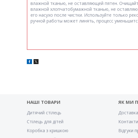
влажной тканью, не оставляющей пятен. Очищайте 
влажной хлопчатобумажной тканью, не оставляющ
его насухо после чистки. Используйте только ре
ручной работы может линять, процесс уменьшится
НАШІ ТОВАРИ
ЯК МИ 
Дитячий стілець
Доставка
Стілець для дітей
Контакт
Коробка з кришкою
Відгуки п