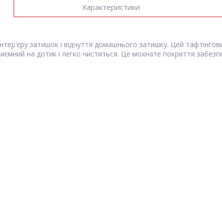
Характеристики
нтер'єру затишок і відчуття домашнього затишку. Цей тафтінгови
риємний на дотик і легко чиститься. Це мохнате покриття забезпе