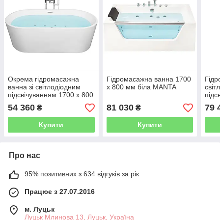
Окрема гідромасажна
Гідромасажна ванна 1700
Гідр
ванна зі світлодіодним
x 800 мм біла MANTA
світ
підсвічуванням 1700 x 800
підс
мм, біла HAVANA
мм 
54 360
81 030
79 
₴
₴
Купити
Купити
Про нас
95% позитивних з 634 відгуків за рік
Працює з 27.07.2016
м. Луцьк
Луцьк Млинова 13, Луцьк, Україна