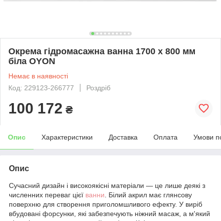
Окрема гідромасажна ванна 1700 x 800 мм
біла OYON
Немає в наявності
Код: 229123-266777
Роздріб
100 172
₴
Опис
Характеристики
Доставка
Оплата
Умови п
Опис
Сучасний дизайн і високоякісні матеріали — це лише деякі з
численних переваг цієї
ванни
. Білий акрил має глянсову
поверхню для створення приголомшливого ефекту. У виріб
вбудовані форсунки, які забезпечують ніжний масаж, а м'який