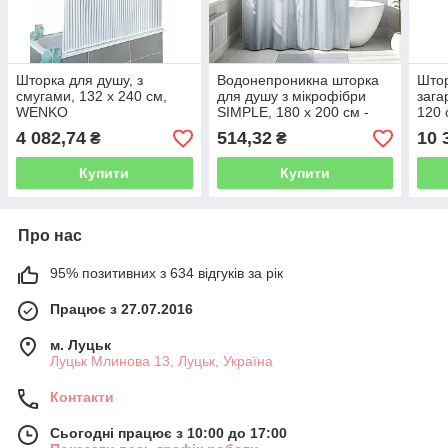
Шторка для душу, з
Водонепроникна шторка
Штор
смугами, 132 x 240 см,
для душу з мікрофібри
зага
WENKO
SIMPLE, 180 x 200 см -
120 
світло-сіра
4 082,74
514,32
10 
₴
₴
Купити
Купити
Про нас
95% позитивних з 634 відгуків за рік
Працює з 27.07.2016
м. Луцьк
Луцьк Млинова 13, Луцьк, Україна
Контакти
Сьогодні працює з 10:00 до 17:00